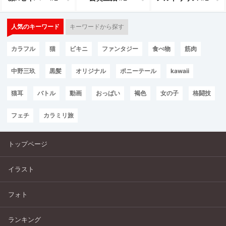
人気のキーワード
キーワードから探す
カラフル
猫
ビキニ
ファンタジー
食べ物
筋肉
中野三玖
黒髪
オリジナル
ポニーテール
kawaii
猫耳
バトル
動画
おっぱい
褐色
女の子
格闘技
フェチ
カラミリ旅
トップページ
イラスト
フォト
ランキング