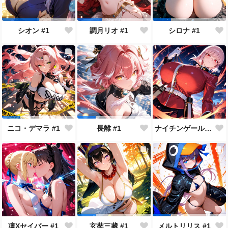
シオン #1
調月リオ #1
シロナ #1
ナイチンゲール #1
ニコ・デマラ #1
長離 #1
凛Xセイバー #1
玄奘三藏 #1
メルトリリス #1