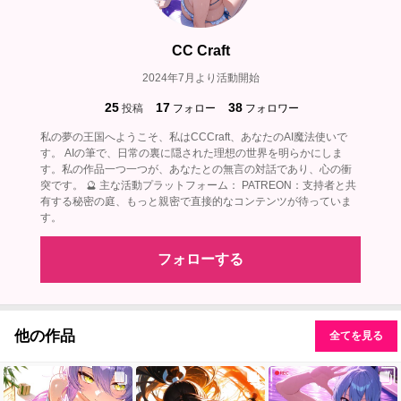
CC Craft
2024年7月より活動開始
25
17
38
投稿
フォロー
フォロワー
私の夢の王国へようこそ、私はCCCraft、あなたのAI魔法使いで
す。 AIの筆で、日常の裏に隠された理想の世界を明らかにしま
す。私の作品一つ一つが、あなたとの無言の対話であり、心の衝
突です。 🔮 主な活動プラットフォーム： PATREON：支持者と共
有する秘密の庭、もっと親密で直接的なコンテンツが待っていま
す。
フォローする
他の作品
全てを見る