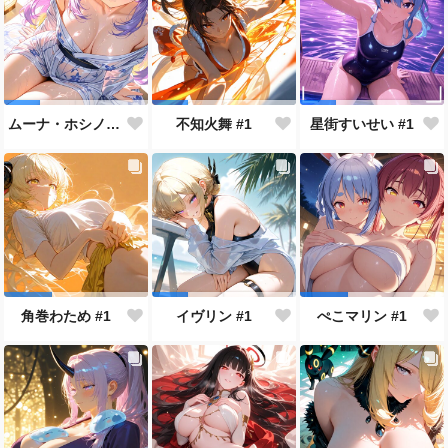
ムーナ・ホシノヴァ #1
不知火舞 #1
星街すいせい #1
角巻わため #1
イヴリン #1
ぺこマリン #1