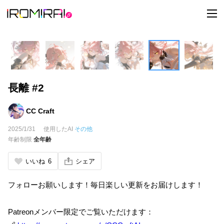
t
o
g
g
l
e
n
a
v
i
長離 #2
g
a
t
i
CC Craft
o
n
2025/1/31
使用したAI
その他
年齢制限
全年齢
いいね
6
シェア
フォローお願いします！毎日楽しい更新をお届けします！
Patreonメンバー限定でご覧いただけます：