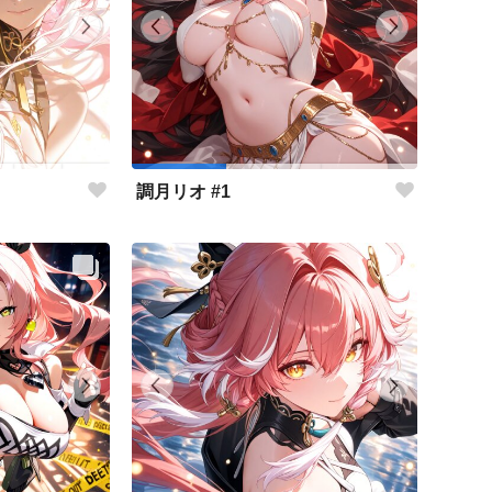
調月リオ #1