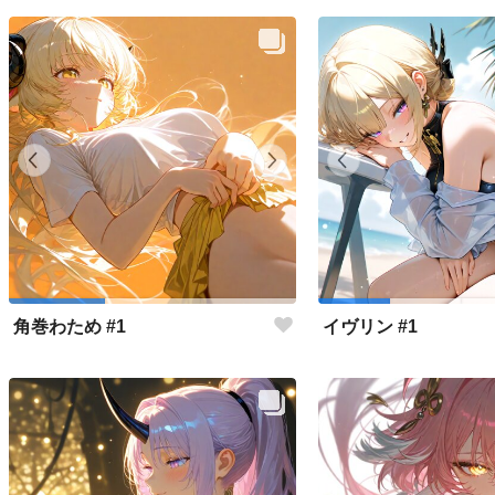
角巻わため #1
イヴリン #1