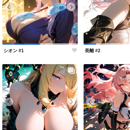
シオン #1
長離 #2