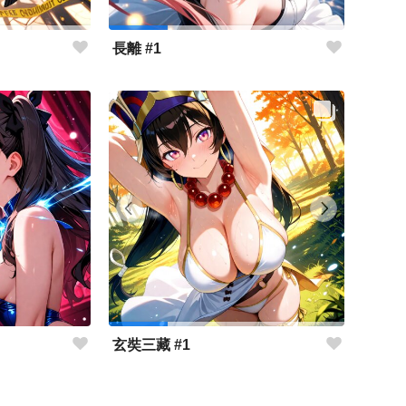
長離 #1
玄奘三藏 #1