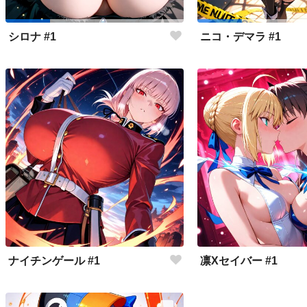
シロナ #1
ニコ・デマラ #1
ナイチンゲール #1
凛Xセイバー #1