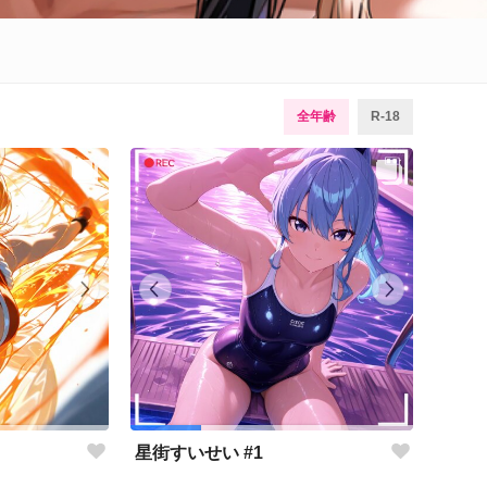
全年齢
R-18
星街すいせい #1