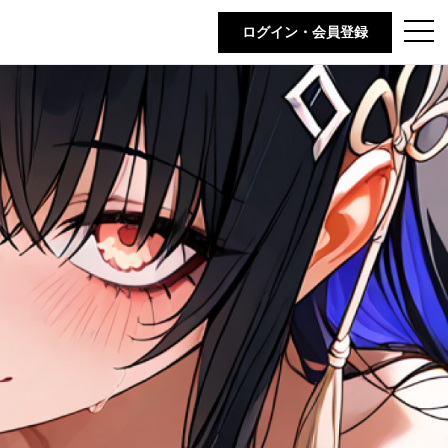
t
ログイン・会員登録
o
g
g
l
e
n
a
v
i
g
a
t
i
o
n