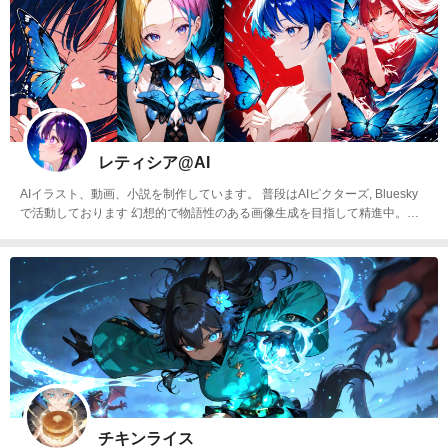
レティシア@AI
AIイラスト、動画、小説を制作しています。 普段はAIピクターズ, Bluesky
で活動しております 幻想的で物語性のある画像生成を目指して精進中。で
こ出しのお姉さんがタイプです イラストAC, プロンプトンも始めました。
SDXL│Pony Diffusion XL│ illustrious XL Clip Studio Paint
チキンライス