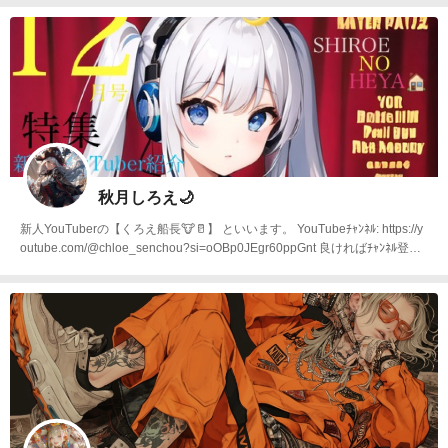
秋月しろえ🌙
新人YouTuberの【くろえ船長🐮🥛】 といいます。 YouTubeﾁｬﾝﾈﾙ: https://y
outube.com/@chloe_senchou?si=oOBp0JEgr60ppGnt 良ければﾁｬﾝﾈﾙ登録
よろしくお願いいたします🙇 両声類ですが、女声役の【秋月しろえ🌙】 の
画像を🈁に🆙していきたいと思ってます。 どうぞ、ご自由に閲覧してくだ
さい🌙 転載等も自由🆗です😊