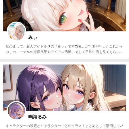
みぃ
初めまして、新人アイドル🔰の『みぃ』です❣️(❀ᴗ͈ˬᴗ͈)"ﾍﾟｺﾘﾝ🌱𓂃 𓈒𓏸 これから
みぃの、モデルの撮影風景やアイドル活動、そして日常生活を見てもらいた
いと思います(ᐡ •͈ ·̫ •͈ ᐡ)💞 応援してくれると嬉しいです(´∩ω∩`*)💖
鳴海るみ
キャラクターの設定とキャラクターごとのイラストまとめとして活用してい