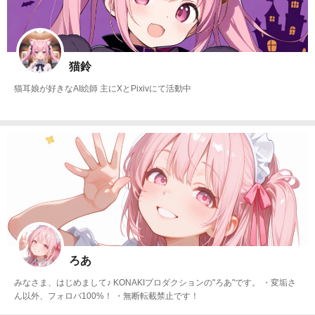
猫鈴
猫耳娘が好きなAI絵師 主にXとPixivにて活動中
ろあ
みなさま、はじめまして♪ KONAKIプロダクションの"ろあ"です。 ・変垢さ
ん以外、フォロバ100%！ ・無断転載禁止です！