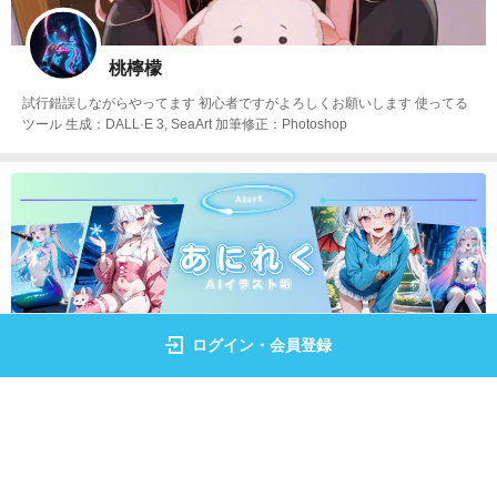
桃檸檬
試行錯誤しながらやってます 初心者ですがよろしくお願いします 使ってる
ツール 生成：DALL·E 3, SeaArt 加筆修正：Photoshop
ログイン・会員登録
みくみく＠AIイラスト垢
デスク周り好き。主に異世界系・恋愛系が好きでStable DiffusionでAIイラ
ストをしています。コミュ力が低いけど💦 みなさんよろしくして下さい。
本垢 AiReactionMiku サブ垢@AiReactionMiku7