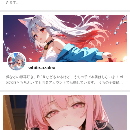
きます。
white-azalea
狐などの獣耳好き、R-18 などもやるけど、うちの子で本番はしないよ！ AI
pictors > ちちぷい でも同名アカウントで活動しています。 うちの子登録に
惹かれてやってきました💦