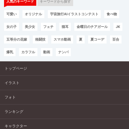
人気のキーワード
キーワードから探す
可愛い
オリジナル
宇宙旅行AIイラストコンテスト
食べ物
女の子
美少女
フェチ
猫耳
金曜日のチアガール
JK
五等分の花嫁
格闘技
スマホ動画
夏
夏コーデ
百合
爆乳
カラフル
動画
ナンパ
トップページ
イラスト
フォト
ランキング
キャラクター