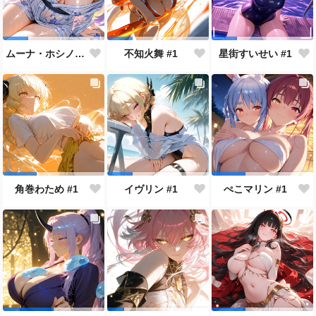
ムーナ・ホシノヴァ #1
不知火舞 #1
星街すいせい #1
角巻わため #1
イヴリン #1
ぺこマリン #1