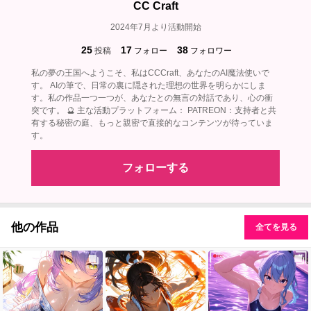
CC Craft
2024年7月より活動開始
25
17
38
投稿
フォロー
フォロワー
私の夢の王国へようこそ、私はCCCraft、あなたのAI魔法使いで
す。 AIの筆で、日常の裏に隠された理想の世界を明らかにしま
す。私の作品一つ一つが、あなたとの無言の対話であり、心の衝
突です。 🔮 主な活動プラットフォーム： PATREON：支持者と共
有する秘密の庭、もっと親密で直接的なコンテンツが待っていま
す。
フォローする
他の作品
全てを見る