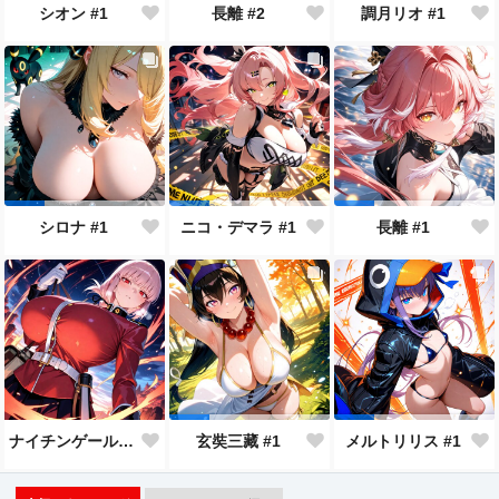
シオン #1
長離 #2
調月リオ #1
シロナ #1
ニコ・デマラ #1
長離 #1
ナイチンゲール #1
玄奘三藏 #1
メルトリリス #1