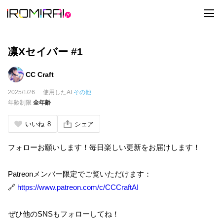
t
o
g
g
l
e
凛Xセイバー #1
n
a
v
CC Craft
i
g
2025/1/26
使用したAI
その他
a
t
年齢制限
全年齢
i
o
n
いいね
8
シェア
フォローお願いします！毎日楽しい更新をお届けします！
Patreonメンバー限定でご覧いただけます：
🔗
https://www.patreon.com/c/CCCraftAI
ぜひ他のSNSもフォローしてね！