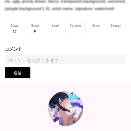
cts, ugly, poorly drawn, blurry, transparent background, censored,
(simple background:1.4), artist name, signature, watermark
Steps
Scale
Seed
Sampler
Noise
Strength
13
6
コメント
送信