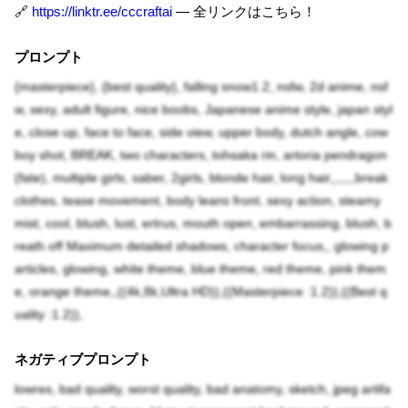
🔗
https://linktr.ee/cccraftai
— 全リンクはこちら！
プロンプト
{masterpiece}, {best quality}, falling snow1.2, nsfw, 2d anime, nsf
w, sexy, adult figure, nice boobs, Japanese anime style, japan styl
e, close up, face to face, side view, upper body, dutch angle, cow
boy shot, BREAK, two characters, tohsaka rin, artoria pendragon
(fate), multiple girls, saber, 2girls, blonde hair, long hair,,,,,,,break
clothes, tease movement, body leans front, sexy action, steamy
mist, cool, blush, lust, ertrus, mouth open, embarrassing, blush, b
reath off Maximum detailed shadows, character focus,, glowing p
articles, glowing, white theme, blue theme, red theme, pink them
e, orange theme,,((4k,8k,Ultra HD)),((Masterpiece :1.2)),((Best q
uality :1.2)),
ネガティブプロンプト
lowres, bad quality, worst quality, bad anatomy, sketch, jpeg artifa