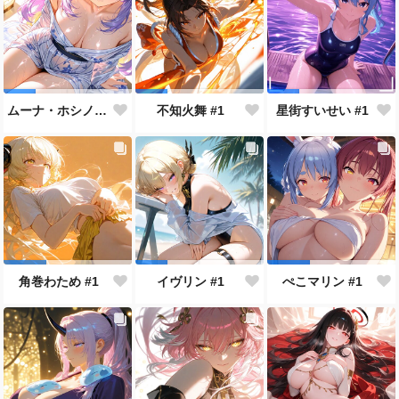
ムーナ・ホシノヴァ #1
不知火舞 #1
星街すいせい #1
角巻わため #1
イヴリン #1
ぺこマリン #1