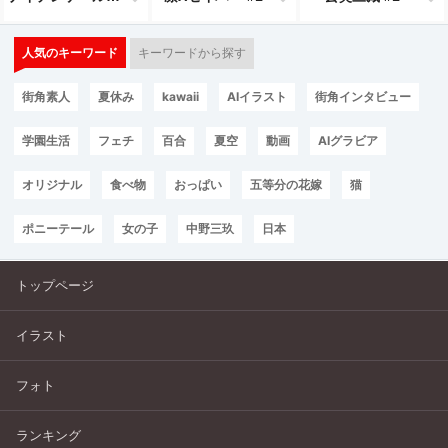
人気のキーワード
キーワードから探す
街角素人
夏休み
kawaii
AIイラスト
街角インタビュー
学園生活
フェチ
百合
夏空
動画
AIグラビア
オリジナル
食べ物
おっぱい
五等分の花嫁
猫
ポニーテール
女の子
中野三玖
日本
トップページ
イラスト
フォト
ランキング