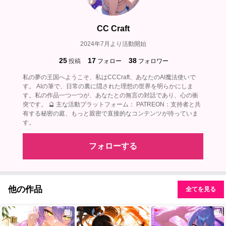
CC Craft
2024年7月より活動開始
25
17
38
投稿
フォロー
フォロワー
私の夢の王国へようこそ、私はCCCraft、あなたのAI魔法使いで
す。 AIの筆で、日常の裏に隠された理想の世界を明らかにしま
す。私の作品一つ一つが、あなたとの無言の対話であり、心の衝
突です。 🔮 主な活動プラットフォーム： PATREON：支持者と共
有する秘密の庭、もっと親密で直接的なコンテンツが待っていま
す。
フォローする
他の作品
全てを見る