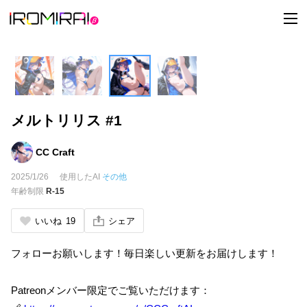
t
o
g
g
l
e
n
a
v
i
メルトリリス #1
g
a
t
i
CC Craft
o
n
2025/1/26
使用したAI
その他
年齢制限
R-15
いいね
19
シェア
フォローお願いします！毎日楽しい更新をお届けします！
Patreonメンバー限定でご覧いただけます：