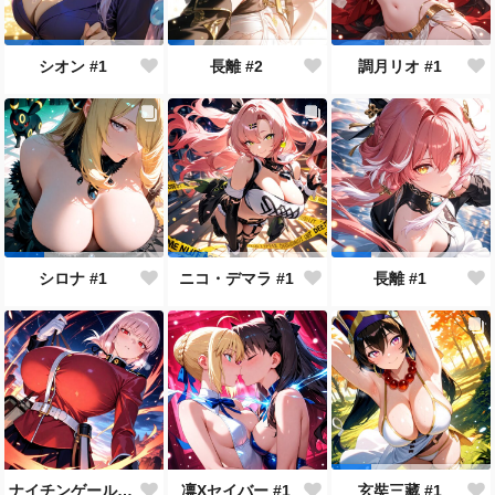
シオン #1
長離 #2
調月リオ #1
シロナ #1
ニコ・デマラ #1
長離 #1
ナイチンゲール #1
凛Xセイバー #1
玄奘三藏 #1