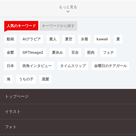
もっと見る
人気のキーワード
キーワードから探す
動画
AIグラビア
素人
夏空
水着
kawaii
夏
金髪
GPTImage2
夏休み
百合
筋肉
フェチ
日本
街角インタビュー
タイムスリップ
金曜日のチアガール
海
うちの子
黒髪
トップページ
イラスト
フォト