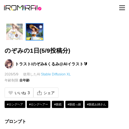
t
o
g
g
l
e
n
a
v
i
のぞみの1日(5/9投稿分)
g
a
t
i
トラスト/のぞみ&くるみ@AIイラスト🔰
o
n
2026/5/9
使用したAI
Stable Diffusion XL
年齢制限
全年齢
いいね
3
シェア
#ロングヘア
#ロングヘアー
#眼鏡
#眼鏡っ娘
#眼鏡お姉さん
プロンプト