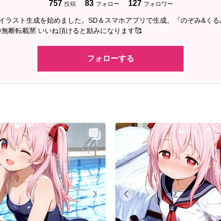
757
83
127
投稿
フォロー
フォロワー
2にAIイラスト生成を始めました。SD＆スマホアプリで生成。『のぞみ&く
無断転載🈲 いいね頂けると励みになります🥰
フォローする