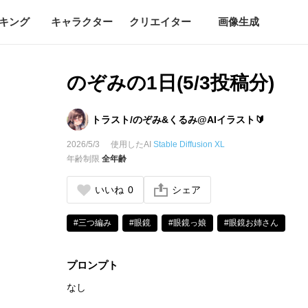
キング
キャラクター
クリエイター
画像生成
のぞみの1日(5/3投稿分)
トラスト/のぞみ&くるみ@AIイラスト🔰
2026/5/3
使用したAI
Stable Diffusion XL
年齢制限
全年齢
いいね
0
シェア
#三つ編み
#眼鏡
#眼鏡っ娘
#眼鏡お姉さん
プロンプト
なし