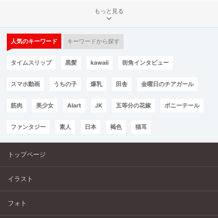
もっと見る
人気のキーワード
キーワードから探す
タイムスリップ
黒髪
kawaii
街角インタビュー
スマホ動画
うちの子
爆乳
田舎
金曜日のチアガール
筋肉
美少女
AIart
JK
五等分の花嫁
ポニーテール
ファンタジー
素人
日本
褐色
猫耳
トップページ
イラスト
フォト