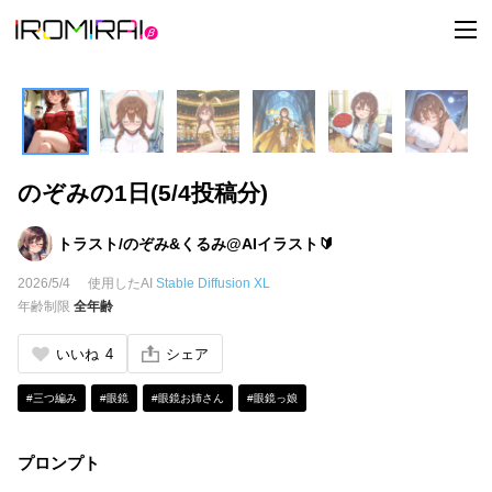
t
o
g
g
l
e
n
a
v
i
のぞみの1日(5/4投稿分)
g
a
t
i
トラスト/のぞみ&くるみ@AIイラスト🔰
o
n
2026/5/4
使用したAI
Stable Diffusion XL
年齢制限
全年齢
いいね
4
シェア
#三つ編み
#眼鏡
#眼鏡お姉さん
#眼鏡っ娘
プロンプト