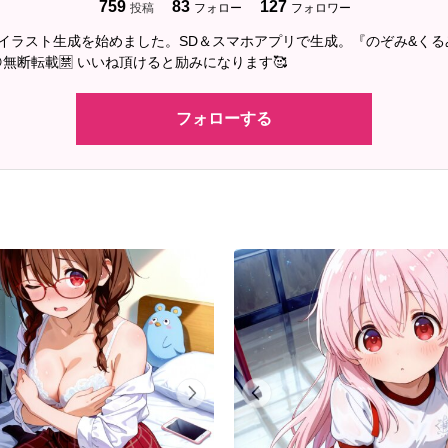
759
83
127
投稿
フォロー
フォロワー
2にAIイラスト生成を始めました。SD＆スマホアプリで生成。『のぞみ&く
無断転載🈲 いいね頂けると励みになります🥰
フォローする