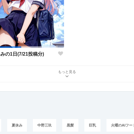
みの1日(7/21投稿分)
もっと見る
夏休み
中野三玖
黒髪
巨乳
火曜のAIフー