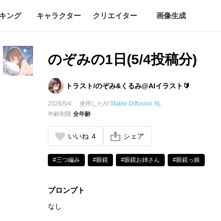
キング
キャラクター
クリエイター
画像生成
のぞみの1日(5/4投稿分)
トラスト/のぞみ&くるみ@AIイラスト🔰
2026/5/4
使用したAI
Stable Diffusion XL
年齢制限
全年齢
いいね
4
シェア
#三つ編み
#眼鏡
#眼鏡お姉さん
#眼鏡っ娘
プロンプト
なし