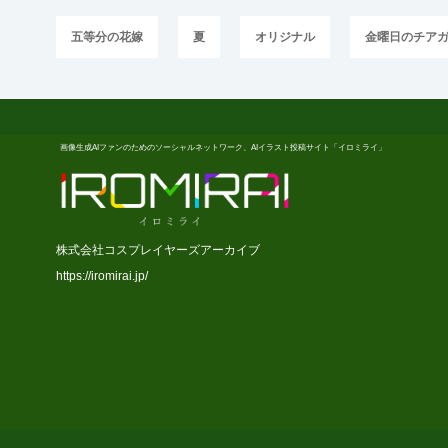
五等分の花嫁
夏
オリジナル
金曜日のチア
画像生成AIファンのためのソーシャルネットワーク、AIイラスト投稿サイト「イロミライ」
株式会社コスプレイヤーズアーカイブ
https://iromirai.jp/