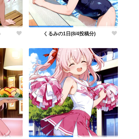
)
くるみの1日(8/4投稿分)