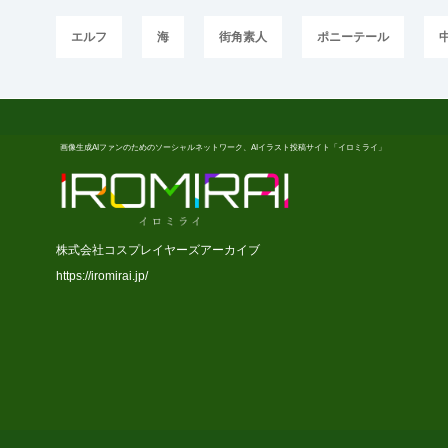
エルフ
海
街角素人
ポニーテール
画像生成AIファンのためのソーシャルネットワーク、AIイラスト投稿サイト「イロミライ」
株式会社コスプレイヤーズアーカイブ
https://iromirai.jp/