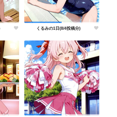
)
くるみの1日(8/4投稿分)