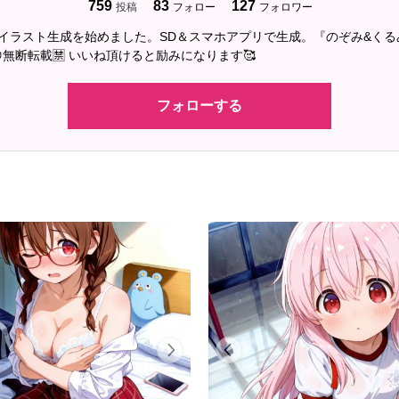
759
83
127
投稿
フォロー
フォロワー
2にAIイラスト生成を始めました。SD＆スマホアプリで生成。『のぞみ&く
無断転載🈲 いいね頂けると励みになります🥰
フォローする