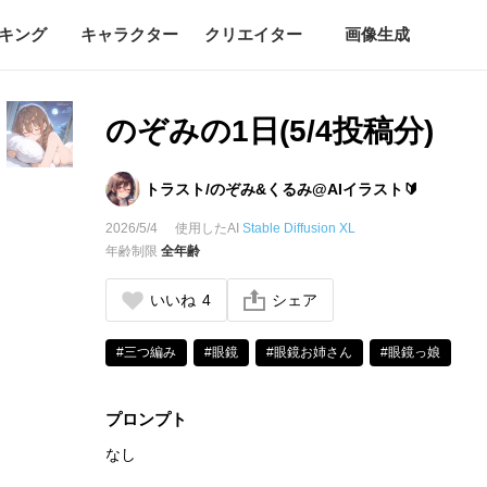
キング
キャラクター
クリエイター
画像生成
のぞみの1日(5/4投稿分)
トラスト/のぞみ&くるみ@AIイラスト🔰
2026/5/4
使用したAI
Stable Diffusion XL
年齢制限
全年齢
いいね
4
シェア
#三つ編み
#眼鏡
#眼鏡お姉さん
#眼鏡っ娘
プロンプト
なし