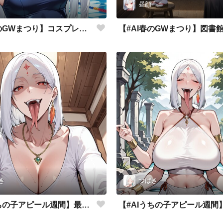
昼顔
【#AI春のGWまつり】コスプレはシンプルに
き
つばき
【#AIうちの子アピール週間】最高の笑顔