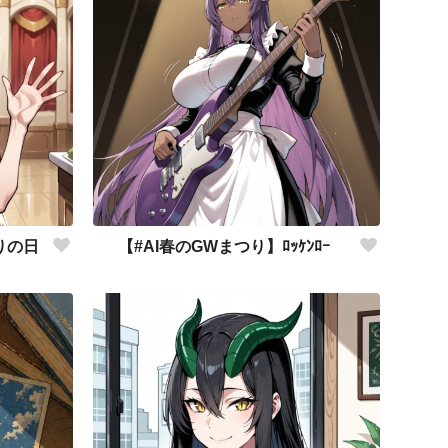
りの日
【#AI春のGWまつり】ﾛｯｹﾝﾛｰ