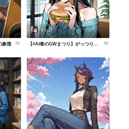
つつじ
の象徴
【#AI春のGWまつり】がっつりサンド