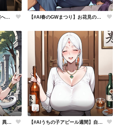
【#AI春のGWまつり】図書館へお出かけ
【#AI春のGWまつり】お花見の季節
つばき
【#AIうちの子アピール週間】異世界異業種パラレル
【#AIうちの子アピール週間】自慢の特技披露