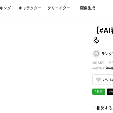
キング
キャラクター
クリエイター
画像生成
【#A
る
ランタ
2026/5/2
使
年齢制限
全年
いい
#昼顔
#
「相反する