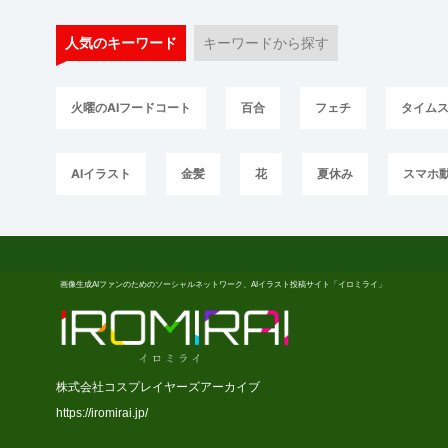
人気のキーワード
キーワードから探す
火曜のAIフードコート
百合
フェチ
タイム
AIイラスト
金髪
花
夏休み
スマホ
画像生成AIファンのためのソーシャルネットワーク、AIイラスト投稿サイト「イロミライ」
株式会社コスプレイヤーズアーカイブ
https://iromirai.jp/