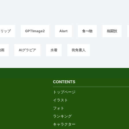
スリップ
GPTImage2
AIart
食べ物
格闘技
動画
AIグラビア
水着
街角素人
CONTENTS
トップページ
イラスト
フォト
ランキング
キャラクター