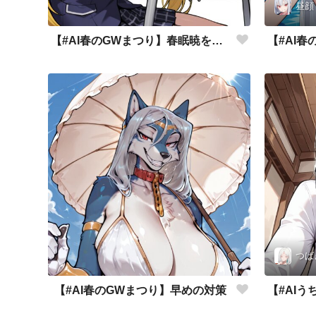
昼顔
【#AI春のGWまつり】春眠暁をなんちゃら
つば
【#AI春のGWまつり】早めの対策