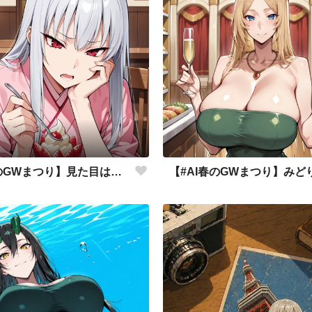
【#AI春のGWまつり】見た目は子供
【#AI春のGWまつり】みど