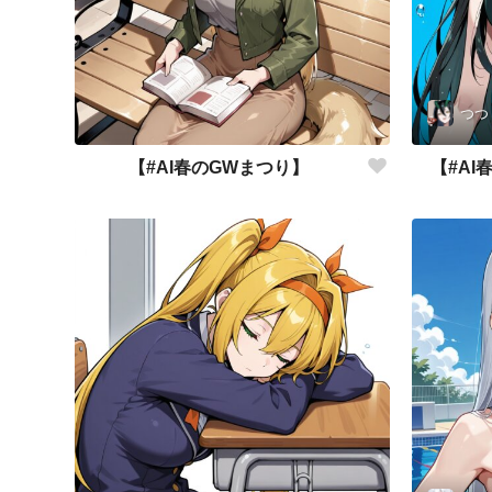
つつ
【#AI春のGWまつり】
【#A