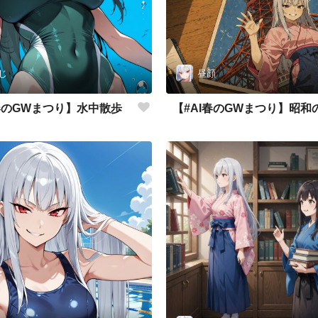
じ
昼顔
I春のGWまつり】水中散歩
【#AI春のGWまつり】昭和