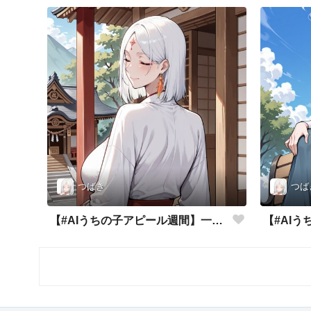
つばき
つば
【#AIうちの子アピール週間】一番輝く勝負服