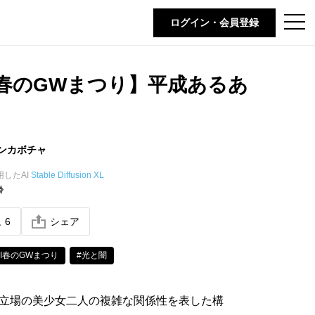
t
ログイン・会員登録
o
g
g
l
e
I春のGWまつり】平成あるあ
n
a
v
i
g
a
t
ンカボチャ
i
o
用したAI
Stable Diffusion XL
n
齢
ね
6
シェア
AI春のGWまつり
#光と闇
立場の美少女二人の複雑な関係性を表した構