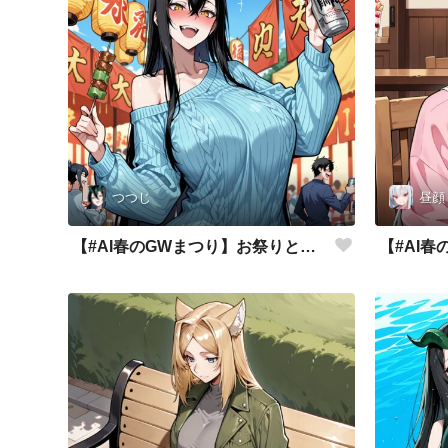
つつじ
昼顔
【#AI春のGWまつり】お祭りと言えば