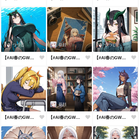
つつじ
昼顔
つつじ
【#AI春のGWまつり】水中散歩
【#AI春のGWまつり】昭和の象徴
【#AI春のGWまつり】がっつりサンド
昼顔
【#AI春のGWまつり】春眠暁をなんちゃら
【#AI春のGWまつり】図書館へお出かけ
【#AI春のGWまつり】お花見の季節