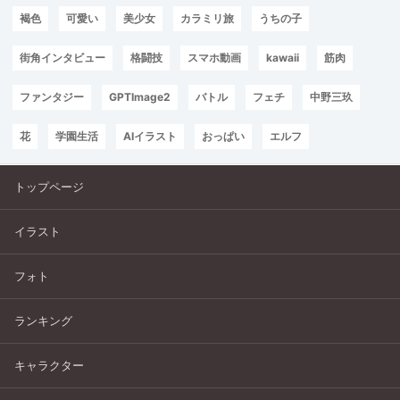
褐色
可愛い
美少女
カラミリ旅
うちの子
街角インタビュー
格闘技
スマホ動画
kawaii
筋肉
ファンタジー
GPTImage2
バトル
フェチ
中野三玖
花
学園生活
AIイラスト
おっぱい
エルフ
トップページ
イラスト
フォト
ランキング
キャラクター