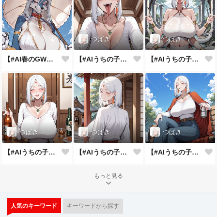
つばき
つばき
【#AI春のGWまつり】早めの対策
【#AIうちの子アピール週間】最高の笑顔
【#AIうちの子アピール週間】異世界異業種パラレル
つばき
つばき
つばき
【#AIうちの子アピール週間】自慢の特技披露
【#AIうちの子アピール週間】一番輝く勝負服
【#AIうちの子アピール週間】うちの子自己紹介
もっと見る
人気のキーワード
キーワードから探す