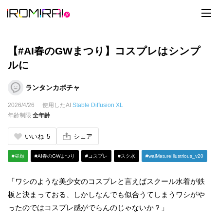
t
o
g
g
l
e
【#AI春のGWまつり】コスプレはシンプ
n
a
ルに
v
i
g
ランタンカボチャ
a
t
2026/4/26
使用したAI
Stable Diffusion XL
i
o
年齢制限
全年齢
n
いいね
5
シェア
#昼顔
#AI春のGWまつり
#コスプレ
#スク水
#waiMatureIllustrious_v20
「ワシのような美少女のコスプレと言えばスクール水着が鉄
板と決まっておる、しかしなんでも似合うてしまうワシがや
ったのではコスプレ感がでらんのじゃないか？」