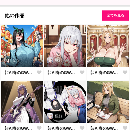
他の作品
全てを見る
つつじ
昼顔
【#AI春のGWまつり】お祭りと言えば
【#AI春のGWまつり】見た目は子供
【#AI春のGWまつり】みどりの日
昼顔
【#AI春のGWまつり】ﾛｯｹﾝﾛｰ
【#AI春のGWまつり】平成あるある
【#AI春のGWまつり】