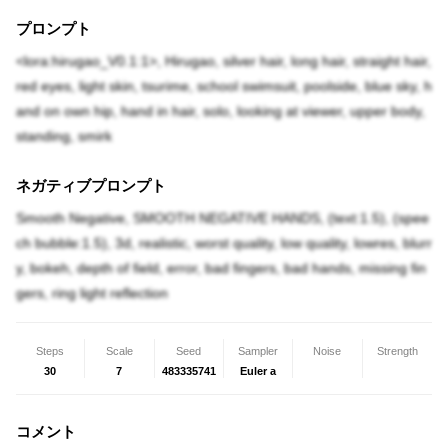
プロンプト
<lora:hirugao_V0.1:1>, Hirugao, silver hair, long hair, straight hair,
red eyes, light skin, tsurime, school swimsuit, poolside, blue sky, h
and on own hip, hand in hair, solo, looking at viewer, upper body,
standing, smirk
ネガティブプロンプト
Smooth Negative, SMOOTH NEGATIVE HANDS, (text:1.5), (spee
ch bubble:1.5), 3d, realistic, worst quality, low quality, lowres, blurr
y, bokeh, depth of field, error, bad fingers, bad hands, missing fin
gers, ring light reflection
Steps
Scale
Seed
Sampler
Noise
Strength
30
7
483335741
Euler a
コメント