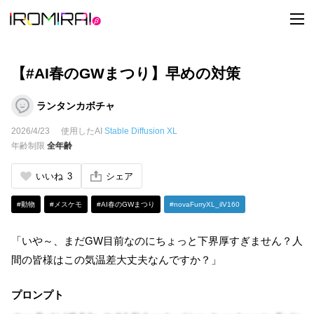
t
o
g
g
l
e
【#AI春のGWまつり】早めの対策
n
a
v
ランタンカボチャ
i
g
2026/4/23
使用したAI
Stable Diffusion XL
a
t
年齢制限
全年齢
i
o
n
いいね
3
シェア
#動物
#メスケモ
#AI春のGWまつり
#novaFurryXL_ilV160
「いや～、まだGW目前なのにちょっと下界厚すぎません？人
間の皆様はこの気温差大丈夫なんですか？」
プロンプト