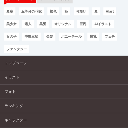
夏空
五等分の花嫁
褐色
姫
可愛い
夏
AIart
美少女
素人
黒髪
オリジナル
巨乳
AIイラスト
女の子
中野三玖
金髪
ポニーテール
爆乳
フェチ
ファンタジー
トップページ
イラスト
フォト
ランキング
キャラクター