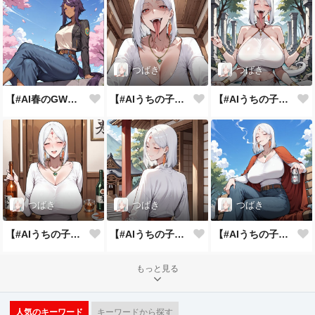
つばき
つばき
【#AI春のGWまつり】お花見の季節
【#AIうちの子アピール週間】最高の笑顔
【#AIうちの子アピール週間】異世界異業種パラレル
つばき
つばき
つばき
【#AIうちの子アピール週間】自慢の特技披露
【#AIうちの子アピール週間】一番輝く勝負服
【#AIうちの子アピール週間】うちの子自己紹介
もっと見る
人気のキーワード
キーワードから探す