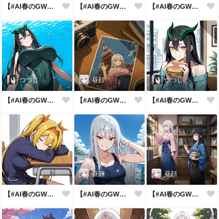
【#AI春のGWまつり】ﾛｯｹﾝﾛｰ
【#AI春のGWまつり】平成あるある
【#AI春のGWまつり】
つつじ
昼顔
つつじ
【#AI春のGWまつり】水中散歩
【#AI春のGWまつり】昭和の象徴
【#AI春のGWまつり】がっつりサンド
昼顔
昼顔
【#AI春のGWまつり】春眠暁をなんちゃら
【#AI春のGWまつり】コスプレはシンプルに
【#AI春のGWまつり】図書館へお出かけ