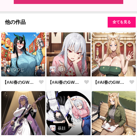
他の作品
全てを見る
つつじ
昼顔
【#AI春のGWまつり】お祭りと言えば
【#AI春のGWまつり】見た目は子供
【#AI春のGWまつり】みどりの日
昼顔