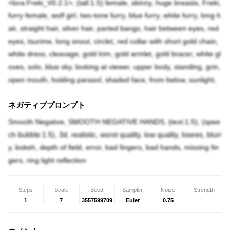
<lora:Freki_V0.2:1>, (tall:1.5) female, skinny, huge breasts, Freki,
furry female, wolf girl, two-tone furry, blue furry, white furry, long h
air, straight hair, silver hair, parted bangs, hair between eyes, red
eyes, tsurime, long snout, circlet, red collar with short gold chain,
white dress, cleavage, gold trim, gold armlet, gold bracer, white gl
oves, solo, blue sky, looking at viewer, upper body, standing, grin,
open mouth, holding parasol, shaded face, from below, sunlight,
ネガティブプロンプト
Smooth Negative, SMOOTH NEGATIVE HANDS, (text:1.5), (spee
ch bubble:1.5), 3d, realistic, worst quality, low quality, lowres, blurr
y, bokeh, depth of field, error, bad fingers, bad hands, missing fin
gers, ring light reflection
Steps
Scale
Seed
Sampler
Noise
Strength
1
7
3557599709
Euler
0.75