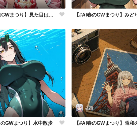
【#AI春のGWまつり】見た目は子供
【#AI春のGWまつり】みど
じ
昼顔
I春のGWまつり】水中散歩
【#AI春のGWまつり】昭和