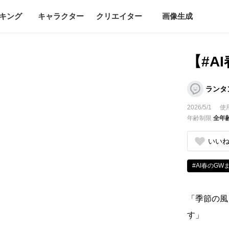
キング
キャラクター
クリエイター
画像生成
【#A
ランタ
2026/5/1
使
年齢制限
全年
いい
#AI春のGW
「季節の風
す」