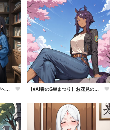
【#AI春のGWまつり】図書館へお出かけ
【#AI春のGWまつり】お花見の季節