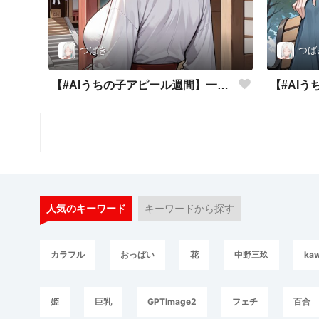
つばき
つば
【#AIうちの子アピール週間】一番輝く勝負服
人気のキーワード
キーワードから探す
カラフル
おっぱい
花
中野三玖
kaw
姫
巨乳
GPTImage2
フェチ
百合