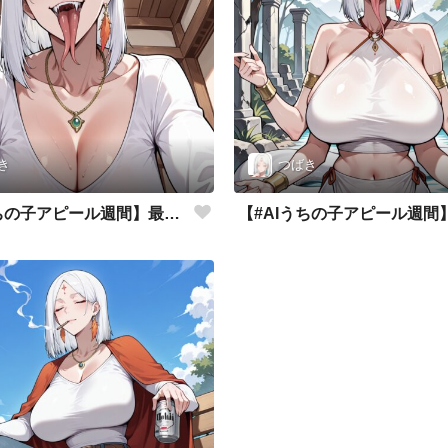
き
つばき
【#AIうちの子アピール週間】最高の笑顔