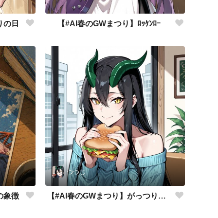
りの日
【#AI春のGWまつり】ﾛｯｹﾝﾛｰ
つつじ
の象徴
【#AI春のGWまつり】がっつりサンド