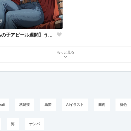
き
【#AIうちの子アピール週間】うちの子自己紹介
もっと見る
aii
格闘技
黒髪
AIイラスト
筋肉
褐色
海
ナンパ