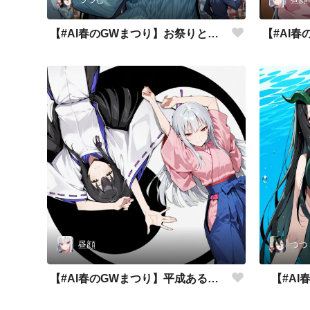
【#AI春のGWまつり】お祭りと言えば
昼顔
つつ
【#AI春のGWまつり】平成あるある
【#A