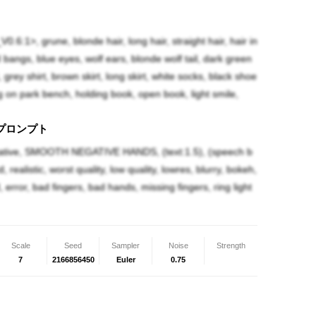
0.6:1>, grune, blonde hair, long hair, straight hair, hair in
 bangs, blue eyes, wolf ears, blonde wolf tail, dark green
 grey shirt, brown skirt, long skirt, white socks, black shoe
ing on park bench, holding book, open book, light smile,
プロンプト
tive, SMOOTH NEGATIVE HANDS, (text:1.5), (speech b
, realistic, worst quality, low quality, lowres, blurry, bokeh,
d, error, bad fingers, bad hands, missing fingers, ring light
Scale
Seed
Sampler
Noise
Strength
7
2166856450
Euler
0.75