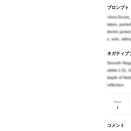
プロンプト
<lora:Grune_V
takes, parted
denim jacket,
s, solo, sitt
ネガティブ
Smooth Nega
ubble:1.5), 3d
depth of fiel
reflection
Steps
1
コメント