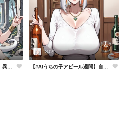
つばき
【#AIうちの子アピール週間】異世界異業種パラレル
【#AIうちの子アピール週間】自慢の特技披露