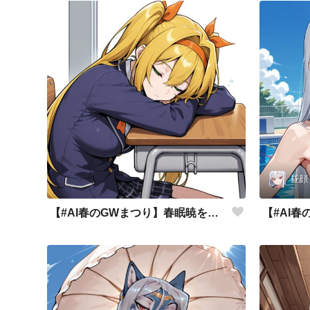
昼顔
【#AI春のGWまつり】春眠暁をなんちゃら