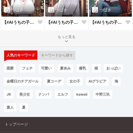
つばき
つばき
つばき
【#AIうちの子アピール週間】自慢の特技披露
【#AIうちの子アピール週間】一番輝く勝負服
【#AIうちの子アピール週間】うちの子自己紹介
もっと見る
人気のキーワード
キーワードから探す
黒髪
フェチ
可愛い
夏休み
爆乳
猫
おっぱい
金曜日のチアガール
夏コーデ
女の子
AIグラビア
海
JK
美少女
ナンパ
エルフ
kawaii
中野三玖
素人
夏
トップページ