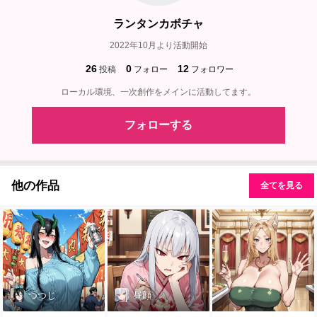
ランタンカボチャ
2022年10月より活動開始
26
0
12
投稿
フォロー
フォロワー
ローカル環境、一次創作をメインに活動してます。
フォローする
他の作品
全てを見る
つつじ
昼顔