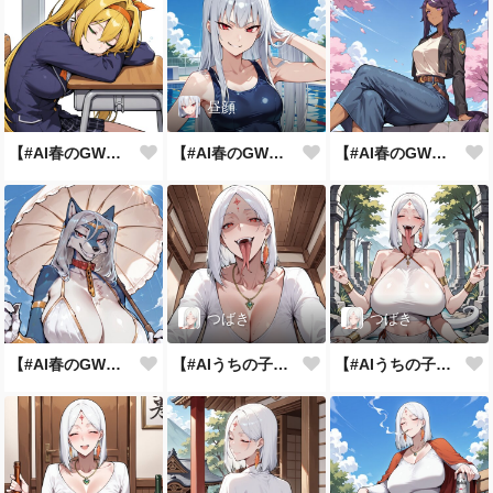
昼顔
【#AI春のGWまつり】春眠暁をなんちゃら
【#AI春のGWまつり】コスプレはシンプルに
【#AI春のGWまつり】お花見の季節
つばき
つばき
【#AI春のGWまつり】早めの対策
【#AIうちの子アピール週間】最高の笑顔
【#AIうちの子アピール週間】異世界異業種パラレル