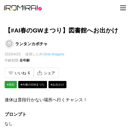
t
o
g
g
l
e
【#AI春のGWまつり】図書館へお出かけ
n
a
v
ランタンカボチャ
i
g
2026/4/25
使用したAI
Grok Imagine
a
t
年齢制限
全年齢
i
o
n
いいね
6
シェア
#昼顔
#AI春のGWまつり
#お出かけ
連休は普段行かない場所へ行くチャンス！
プロンプト
なし