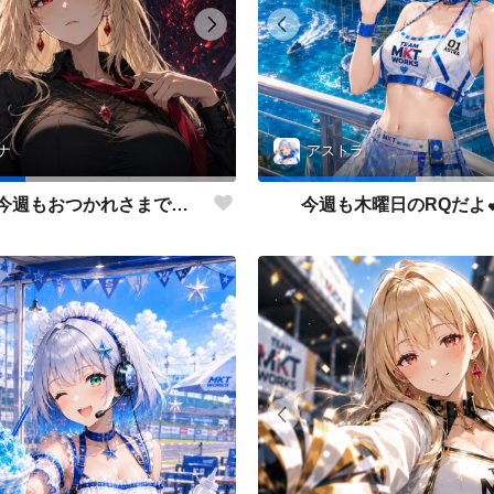
ナ
アストラ
皆さん💕今週もおつかれさまでした✨
今週も木曜日のRQだよ