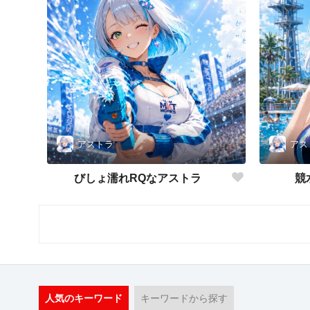
アストラ
アス
びしょ濡れRQなアストラ
競
人気のキーワード
キーワードから探す