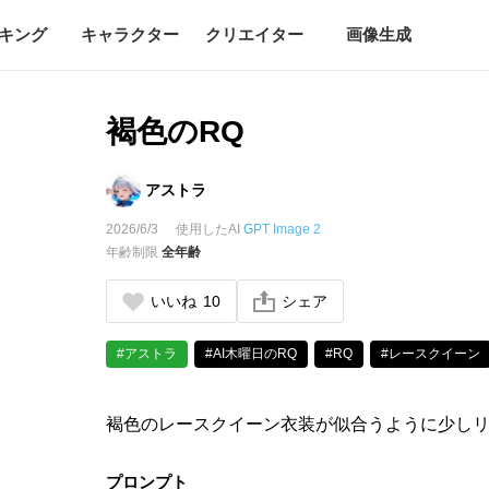
キング
キャラクター
クリエイター
画像生成
褐色のRQ
アストラ
2026/6/3
使用したAI
GPT Image 2
年齢制限
全年齢
いいね
10
シェア
#アストラ
#AI木曜日のRQ
#RQ
#レースクイーン
褐色のレースクイーン衣装が似合うように少しリ
プロンプト