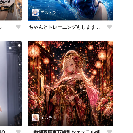
アストラ
ル
ちゃんとトレーニングもします😉✨
エステル
RQ
絢爛豪華百花繚乱なエステル姉