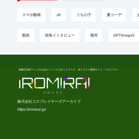
スマホ動画
JK
うちの子
夏コーデ
筋肉
街角インタビュー
猫耳
GPTImage2
画像生成AIファンのためのソーシャルネットワーク、AIイラスト投稿サイト「イロミライ」
株式会社コスプレイヤーズアーカイブ
https://iromirai.jp/