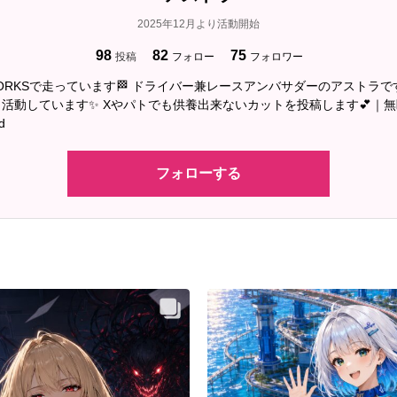
2025年12月より活動開始
98
82
75
投稿
フォロー
フォロワー
T WORKSで走っています🏁 ドライバー兼レースアンバサダーのアストラで
活動しています✨ Xやパトでも供養出来ないカットを投稿します💕｜無断
d
フォローする