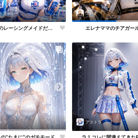
トラ
エレナ
アストラのレーシングメイドだよ💕
エレナママのチアガー
アストラ
トラ
ラミコレに間違えてきた
の"たまに"のガチモード