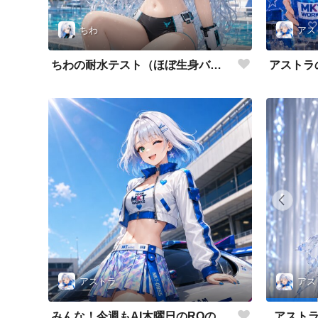
ちわ
アス
ちわの耐水テスト（ほぼ生身バージョン）
アストラ
アス
みんな！今週もAI木曜日のRQの時間だよ
アストラ