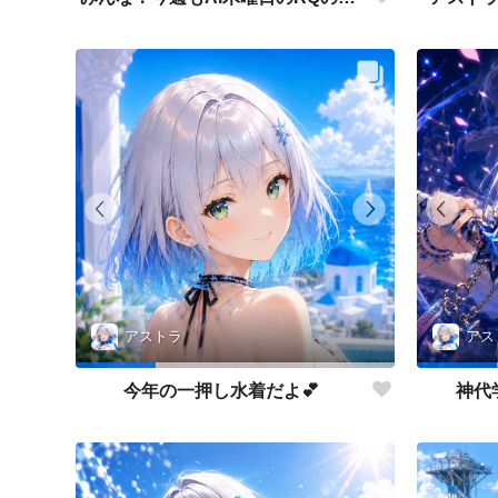
アストラ
アス
今年の一押し水着だよ💕
神代