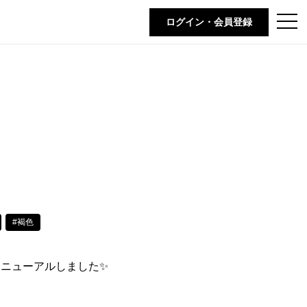
t
ログイン・会員登録
o
g
g
l
e
n
a
v
i
g
a
t
i
o
n
#褐色
ニューアルしました✨