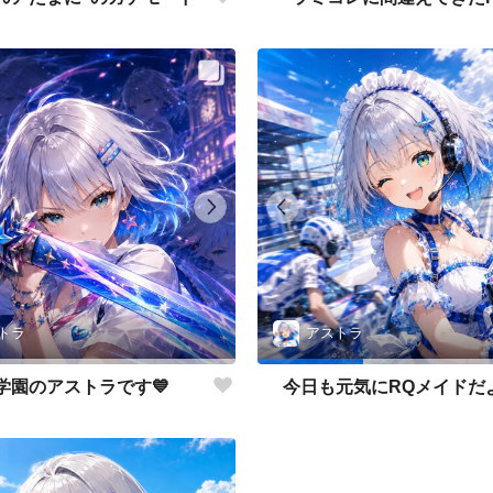
トラ
アストラ
学園のアストラです💙
今日も元気にRQメイドだよ