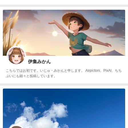
す 主にSpellaiで作成 DaysAI、PixAIをサブで使っています
伊集みかん
こちらではお初です。いじゅ・みかんと申します。 Airpictors、PixAI、ちち
ぷいにも細々と投稿しています。