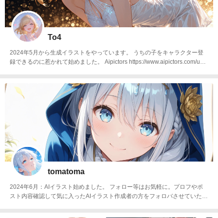
To4
2024年5月から生成イラストをやっています。 うちの子をキャラクター登
録できるのに惹かれて始めました。 Aipictors https://www.aipictors.com/user
s/to4 Civitai https://civitai.com/user/To4
tomatoma
2024年6月：AIイラスト始めました。 フォロー等はお気軽に。プロフやポ
スト内容確認して気に入ったAIイラスト作成者の方をフォロバさせていただ
きます。※イラストの転用は🆖です。tomaさんtomaちゃんトマさん等、呼
び方は略してもらって大丈夫です😊