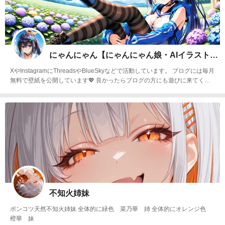
にゃんにゃん【にゃんにゃん娘・AIイラスト部】
XやInstagramにThreadsやBlueSkyなどで活動しています。 ブログには毎月
無料で壁紙を公開しています💖 良かったらブログの方にも遊びに来てくだ
さい🥰 https://AI.nyan2.com/ https://x.com/nyan2_AIart
不知火姉妹
ポンコツ天然不知火姉妹 全体的に緑色 菜乃華 姉 全体的にオレンジ色
橙華 妹