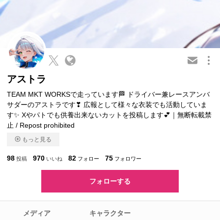
この会員を共有
アストラ
TEAM MKT WORKSで走っています🏁 ドライバー兼レースアンバ
サダーのアストラです❣ 広報として様々な衣装でも活動していま
す✨ Xやパトでも供養出来ないカットを投稿します💕｜無断転載禁
止 / Repost prohibited
もっと見る
98
970
82
75
投稿
いいね
フォロー
フォロワー
フォローする
メディア
キャラクター