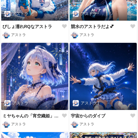
アストラ
アストラ
びしょ濡れRQなアストラ
競水のアストラだよ💕
アストラ
アストラ
アストラ
アストラ
ミヤちゃんの「宵空織姫」を身に纏ったアストラ
宇宙からのダイブ
アストラ
アストラ