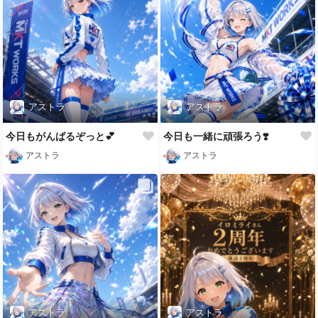
アストラ
アストラ
今日もがんばるぞっと💕
今日も一緒に頑張ろう❣️
アストラ
アストラ
アストラ
アストラ