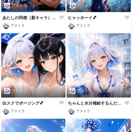
アストラ
アストラ
あたしの同僚（新キャラ）のご紹介だよ😉✨
ヒャッホーイ💕
アストラ
アストラ
アストラ
アストラ
白スクでポージング💕
ちゃんと水分補給するんだぞ💖
アストラ
アストラ