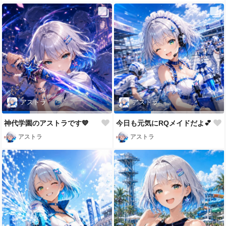
アストラ
アストラ
神代学園のアストラです💙
今日も元気にRQメイドだよ💕
アストラ
アストラ