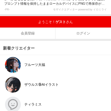
プロンプト情報を保持したままローカルデバイスにPNGで再保存が可
能です。
-PR-
モザイクエディター powered by イロミライ
ようこそ！
ゲスト
さん
会員登録
ログイン
新着クリエイター
フルーツ大福
ザウルス🔞AIイラスト
ティラミス