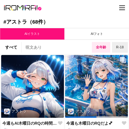
t
o
g
g
#アストラ（68件）
l
e
n
AIイラスト
AIフォト
a
v
i
すべて
呪文あり
全年齢
R-18
g
a
t
i
o
n
アストラ
アストラ
今週もAI木曜日のRQの時間だよ
今週も木曜日のRQだよ💕