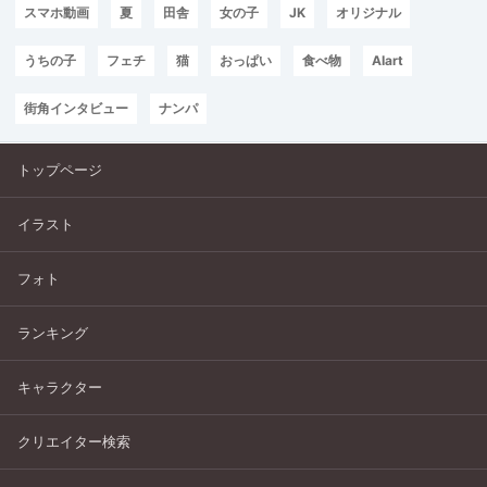
スマホ動画
夏
田舎
女の子
JK
オリジナル
うちの子
フェチ
猫
おっぱい
食べ物
AIart
街角インタビュー
ナンパ
トップページ
イラスト
フォト
ランキング
キャラクター
クリエイター検索