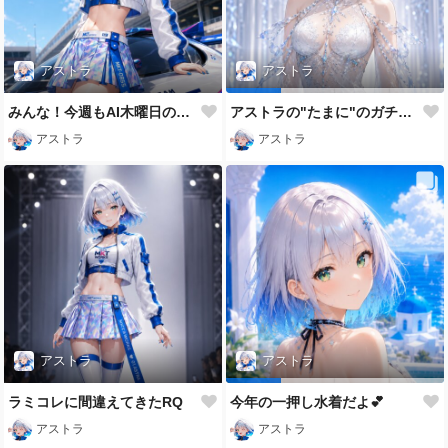
アストラ
アストラ
みんな！今週もAI木曜日のRQの時間だよ
アストラの"たまに"のガチモード
アストラ
アストラ
アストラ
アストラ
ラミコレに間違えてきたRQ
今年の一押し水着だよ💕
アストラ
アストラ