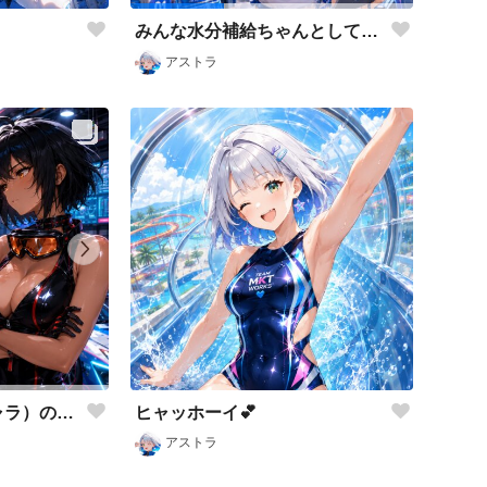
みんな水分補給ちゃんとしてね😉✨
アストラ
ヒャッホーイ💕
あたしの同僚（新キャラ）のご紹介だよ😉✨
アストラ