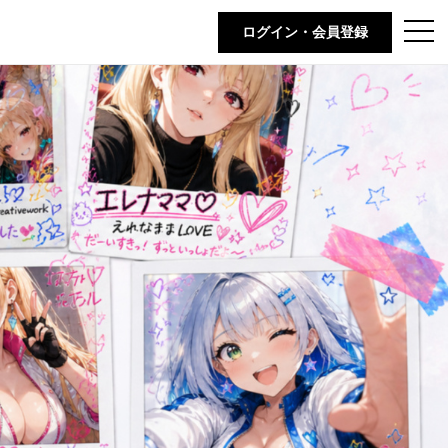
t
ログイン・会員登録
o
g
g
l
e
n
a
v
i
g
a
t
i
o
n