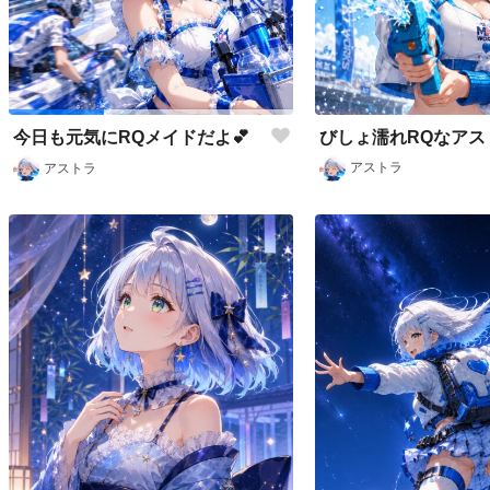
びしょ濡れRQなアス
今日も元気にRQメイドだよ💕
アストラ
アストラ