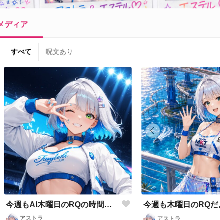
メディア
すべて
呪文あり
今週もAI木曜日のRQの時間だよ
今週も木曜日のRQだよ
アストラ
アストラ