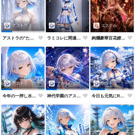
アストラ
エステル
アストラ
ラミコレに間違えてきたRQ
絢爛豪華百花繚乱なエステル姉
アストラの"たまに"のガチモード
アストラ
アストラ
アストラ
今年の一押し水着だよ💕
神代学園のアストラです💙
今日も元気にRQメイドだよ💕