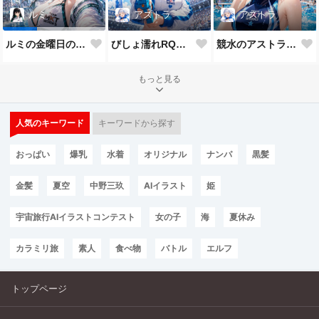
アストラ
アストラ
ルミ
びしょ濡れRQなアストラ
競水のアストラだよ💕
ルミの金曜日のチアガール
もっと見る
人気のキーワード
キーワードから探す
おっぱい
爆乳
水着
オリジナル
ナンパ
黒髪
金髪
夏空
中野三玖
AIイラスト
姫
宇宙旅行AIイラストコンテスト
女の子
海
夏休み
カラミリ旅
素人
食べ物
バトル
エルフ
トップページ