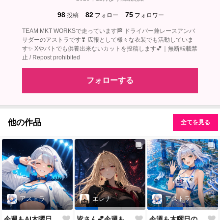
98
82
75
投稿
フォロー
フォロワー
TEAM MKT WORKSで走っています🏁 ドライバー兼レースアンバ
サダーのアストラです❣ 広報として様々な衣装でも活動していま
す✨ Xやパトでも供養出来ないカットを投稿します💕｜無断転載禁
止 / Repost prohibited
フォローする
他の作品
全てを見る
アストラ
エレナ
アストラ
今週もAI木曜日のRQの時間だよ
皆さん💕今週もおつかれさまでした✨
今週も木曜日のRQだよ💕