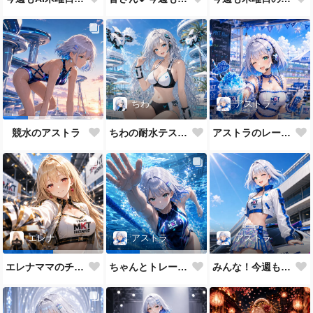
ちわ
アストラ
ちわの耐水テスト（ほぼ生身バージョン）
アストラのレーシングメイドだよ💕
競水のアストラ
アストラ
エレナ
アストラ
みんな！今週もAI木曜日のRQの時間だよ
エレナママのチアガール
ちゃんとトレーニングもします😉✨