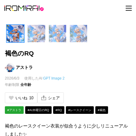
t
o
g
g
l
e
n
a
v
i
褐色のRQ
g
a
t
i
アストラ
o
n
2026/6/3
使用したAI
GPT Image 2
年齢制限
全年齢
いいね
10
シェア
#アストラ
#AI木曜日のRQ
#RQ
#レースクイーン
#褐色
褐色のレースクイーン衣装が似合うように少しリニューアル
しました✨