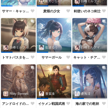
星野ひかり
白峰ミルフィーユ
サマー・キャット・チアガール
麦畑の少女
剣使いのネコ剣士
白峰ミルフィーユ
藍波るう
白峰ミルフィーユ
トマトパスタを食べるネコJK
サマーガール
キャット・チアガール
Riley Bennett
青葉湊
蒼海澪
アンドロイドの女性
イケメン戦国武将
海の家での乾杯