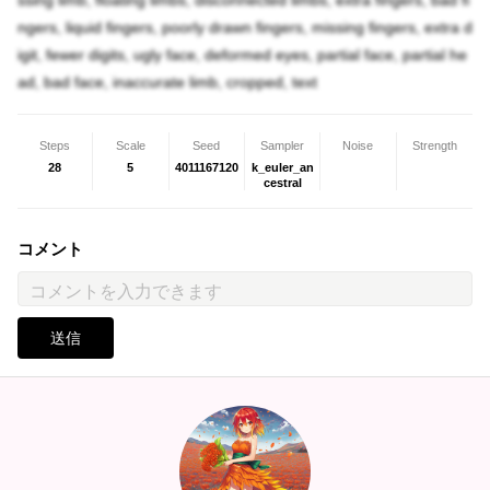
ssing limb, floating limbs, disconnected limbs, extra fingers, bad fi
ngers, liquid fingers, poorly drawn fingers, missing fingers, extra d
igit, fewer digits, ugly face, deformed eyes, partial face, partial he
ad, bad face, inaccurate limb, cropped, text
Steps
Scale
Seed
Sampler
Noise
Strength
28
5
4011167120
k_euler_an
cestral
コメント
送信