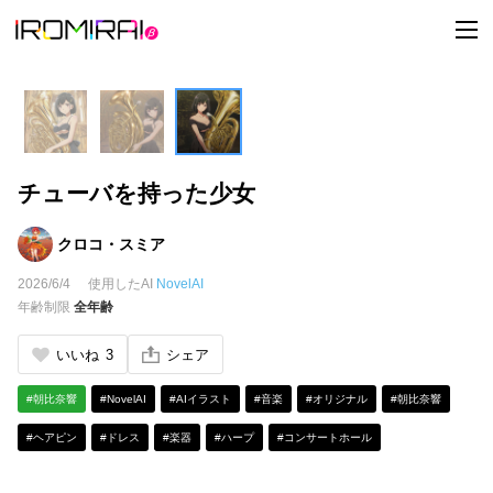
t
o
g
g
l
e
n
a
v
i
チューバを持った少女
g
a
t
i
クロコ・スミア
o
n
2026/6/4
使用したAI
NovelAI
年齢制限
全年齢
いいね
3
シェア
#朝比奈響
#NovelAI
#AIイラスト
#音楽
#オリジナル
#朝比奈響
#ヘアピン
#ドレス
#楽器
#ハープ
#コンサートホール