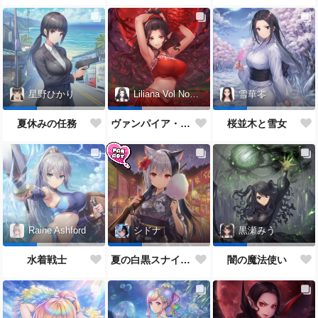
星野ひかり
Liliana Vol Noctis
雪華零
夏休みの任務
ヴァンパイア・チアガール
桜並木と雪女
Raine Ashford
シドナ
黒瀬みう
水着戦士
夏の白黒スナイパー
闇の魔法使い