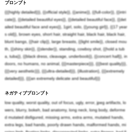
プロンプト
{{{highly detailed}}}, {{official style}}, {{anime}}, {{full-color}}, {{intri
cate}}, {{detailed beautiful eyes}}, {{detailed beautiful face}}, {{det
ailed beautiful face and eyes}}, 1girl, solo, {{young girl}}, {{17 year
s old}}, brown eyes, short hair, straight hair, black hair, black hair,
blunt bangs, {{hair clip}}, large breasts, {{light smile}}, closed mou
th, {{shiny skin}}, {{slender}}, standing, cowboy shot, {{hold a tub
a, tuba}}, {{black dress, cleavage, underboob}}, {{concert hall}}, in
doors, no humans, no animal, {{{masterpiece}}}, {{{best quality}}},
{{{very aesthetic}}}, {{{ultra-detailed}}}, {illustration}, {{{extremely
detailed}}}, {{{an extremely delicate and beautiful}}}
ネガティブプロンプト
low quality, worst quality, out of focus, ugly, error, jpeg artifacts, lo
wers, blurry, bokeh, bad anatomy, long neck, long body, deforme
d mutated disfigured, missing arms, extra arms, mutated hands,
extra legs, bad hands, poorly drawn hands, malformed hands, mi