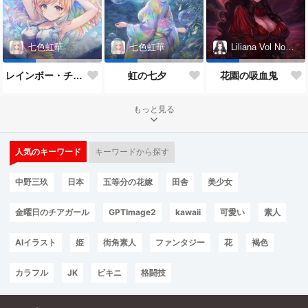
七色虹華
七色虹華
Liliana Vol Noctis
レインボー・チアガール
虹の七夕
花園の吸血鬼
もっと見る
人気のキーワード
キーワードから探す
中野三玖
日本
五等分の花嫁
田舎
美少女
金曜日のチアガール
GPTImage2
kawaii
可愛い
素人
AIイラスト
姫
街角素人
ファンタジー
花
褐色
カラフル
JK
ビキニ
格闘技