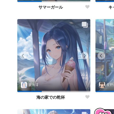
サマーガール
キ
蒼海澪
星野
海の家での乾杯