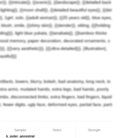
olor}}, {{intricate}}, {{scenic}}, {{landscape}}, {{detailed back
ighting}}, {{moon shaft}}, {{detailed beautiful eyes}}, {{det
}}, 1girl, solo, {{adult woman}}, {{25 years old}}, blue eyes,
blush, smile, {{shiny skin}}, {{slender}}, sitting, {{{holding
ding}}}, light blue yukata, {{tanabata}}, {{bamboo thicke
hildhood memory, paper decoration, decorated ornaments, s
}, {{{very aesthetic}}}, {{{ultra-detailed}}}, {illustration},
utiful}}}
 artifacts, lowers, blurry, bokeh, bad anatomy, long neck, lo
xtra arms, mutated hands, extra legs, bad hands, poorly
mbs, disconnected limbs, extra fingers, bad fingers, liquid
t, fewer digits, ugly face, deformed eyes, partial face, parti
Sampler
Noise
Strength
k_euler_ancestral