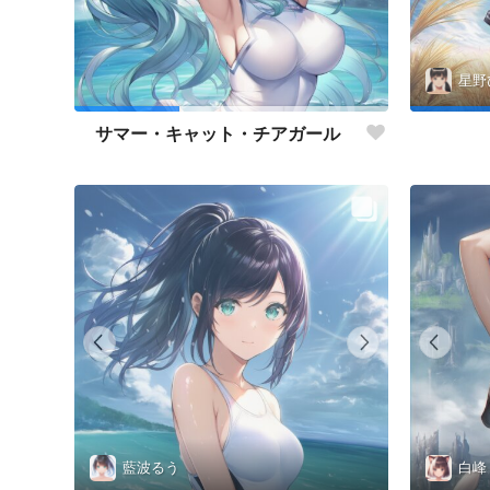
星野
サマー・キャット・チアガール
藍波るう
白峰