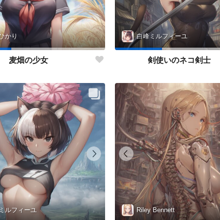
ひかり
白峰ミルフィーユ
麦畑の少女
剣使いのネコ剣士
ミルフィーユ
Riley Bennett