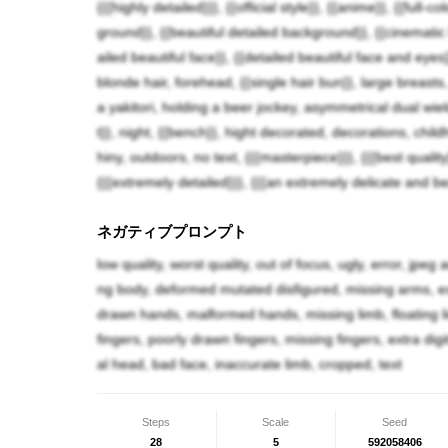
{{{highly detailed}}}, {{official style}}, {{anime}}, {{full-c
ground}}, {{beautiful detailed background}}, {{cinematic l
ailed beautiful face}}, {{detailed beautiful face and eyes
blonde hair, forehead, {{single hair bun}}, large breasts, 
a yakitori, holding a beer jockey, asymmetrical dual wiel
t}}, night, {{bench}}, hight decorated, decorations, c
hiny, outdoors, no text, {{{masterpiece}}}, {{{best quality}}
{{{extremely detailed}}}, {{{an extremely delicate and bea
ネガティブプロンプト
low quality, worst quality, out of focus, ugly, error, jpeg
ng body, deformed mutated disfigured, missing arms, e
drawn hands, malformed hands, missing limb, floating li
fingers, poorly drawn fingers, missing fingers, extra digi
al head, bad face, inaccurate limb, cropped, text
Steps
Scale
Seed
28
5
592058406