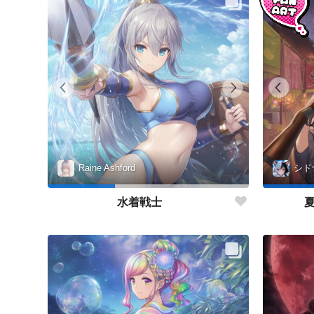
Raine Ashford
シド
水着戦士