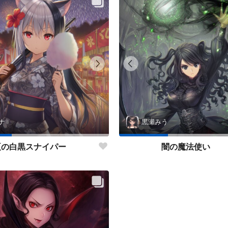
ナ
黒瀬みう
夏の白黒スナイパー
闇の魔法使い