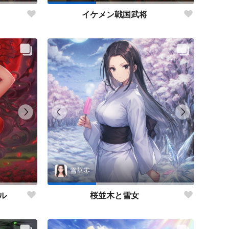
イケメン戦国武将
雪華零
ル
桜並木と雪女