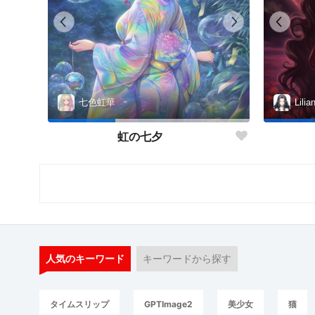
七色虹華
Lilia
虹の七夕
人気のキーワード
キーワードから探す
タイムスリップ
GPTImage2
美少女
猫