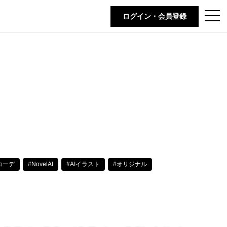
t
ログイン・会員登録
o
g
g
l
e
n
a
v
i
g
a
t
i
o
n
コーデ
#NovelAI
#AIイラスト
#オリジナル