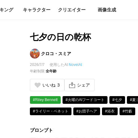
キング
キャラクター
クリエイター
画像生成
七夕の日の乾杯
クロコ・スミア
2026/7/7
使用したAI
NovelAI
年齢制限
全年齢
いいね
3
シェア
#Riley Bennett
#火曜のAIフードコート
#七夕
#夏
#ライリー・ベネット
#お団子ヘア
#浴衣
#竹藪
プロンプト