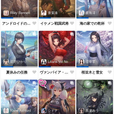
Riley Bennett
青葉湊
蒼海澪
アンドロイドの女性
イケメン戦国武将
海の家での乾杯
星野ひかり
Liliana Vol Noctis
雪華零
夏休みの任務
ヴァンパイア・チアガール
桜並木と雪女
Raine Ashford
シドナ
黒瀬みう