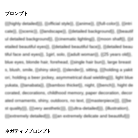
プロンプト
{{{highly detailed}}}, {{official style}}, {{anime}}, {{full-color}}, {{intri
cate}}, {{scenic}}, {{landscape}}, {{detailed background}}, {{beautif
ul detailed background}}, {{cinematic lighting}}, {{moon shaft}}, {{d
etailed beautiful eyes}}, {{detailed beautiful face}}, {{detailed beau
tiful face and eyes}}, 1girl, solo, {{adult woman}}, {{25 years old}},
blue eyes, blonde hair, forehead, {{single hair bun}}, large breast
s, blush, smile, {{shiny skin}}, {{slender}}, sitting, {{{holding a yakit
ori, holding a beer jockey, asymmetrical dual wielding}}}, light blue
yukata, {{tanabata}}, {{bamboo thicket}}, night, {{bench}}, hight de
corated, decorations, childhood memory, paper decoration, decor
ated ornaments, shiny, outdoors, no text, {{{masterpiece}}}, {{{be
st quality}}}, {{{very aesthetic}}}, {{{ultra-detailed}}}, {illustration},
{{{extremely detailed}}}, {{{an extremely delicate and beautiful}}}
ネガティブプロンプト