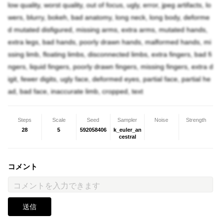
low quality, worst quality, out of focus, ugly, error, jpeg artifacts, lo
wers, blurry, bokeh, bad anatomy, long neck, long body, deforme
d mutated disfigured, missing arms, extra arms, mutated hands,
extra legs, bad hands, poorly drawn hands, malformed hands, mi
ssing limb, floating limbs, disconnected limbs, extra fingers, bad fi
ngers, liquid fingers, poorly drawn fingers, missing fingers, extra d
igit, fewer digits, ugly face, deformed eyes, partial face, partial he
ad, bad face, inaccurate limb, cropped, text
Steps
Scale
Seed
Sampler
Noise
Strength
28
5
592058406
k_euler_an
cestral
コメント
送信