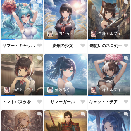
星野ひかり
白峰ミルフィーユ
サマー・キャット・チアガール
麦畑の少女
剣使いのネコ剣士
白峰ミルフィーユ
藍波るう
白峰ミルフィーユ
トマトパスタを食べるネコJK
サマーガール
キャット・チアガール