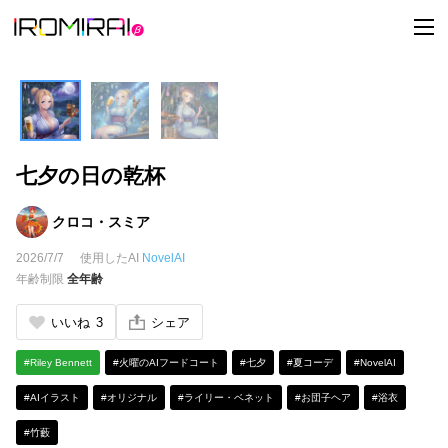
t
o
g
g
l
e
n
a
v
i
七夕の日の乾杯
g
a
t
i
クロコ・スミア
o
n
2026/7/7
使用したAI
NovelAI
年齢制限
全年齢
いいね
3
シェア
#Riley Bennett
#火曜のAIフードコート
#七夕
#夏コーデ
#NovelAI
#AIイラスト
#オリジナル
#ライリー・ベネット
#お団子ヘア
#浴衣
#竹藪