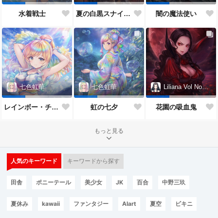
水着戦士
夏の白黒スナイパー
闇の魔法使い
七色虹華
七色虹華
Liliana Vol Noctis
レインボー・チアガール
虹の七夕
花園の吸血鬼
もっと見る
人気のキーワード
キーワードから探す
田舎
ポニーテール
美少女
JK
百合
中野三玖
夏休み
kawaii
ファンタジー
AIart
夏空
ビキニ