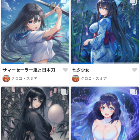
サマーセーラー服と日本刀
七夕少女
クロコ・スミア
クロコ・スミア