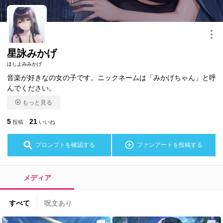
このキャラクターを共有
星詠みかげ
ほしよみみかげ
音楽が好きなの女の子です。ニックネームは「みかげちゃん」と呼
んでください。
もっと見る
5
21
投稿
いいね
プロンプトを確認する
ファンアートを投稿する
メディア
すべて
呪文あり