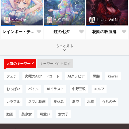
七色虹華
七色虹華
Liliana Vol Noctis
レインボー・チアガール
虹の七夕
花園の吸血鬼
もっと見る
人気のキーワード
キーワードから探す
フェチ
火曜のAIフードコート
AIグラビア
黒髪
kawaii
おっぱい
バトル
AIイラスト
中野三玖
エルフ
カラフル
スマホ動画
夏休み
夏空
水着
うちの子
動画
美少女
可愛い
女の子