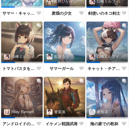
星野ひかり
白峰ミルフィーユ
サマー・キャット・チアガール
麦畑の少女
剣使いのネコ剣士
白峰ミルフィーユ
藍波るう
白峰ミルフィーユ
トマトパスタを食べるネコJK
サマーガール
キャット・チアガール
Riley Bennett
青葉湊
蒼海澪
アンドロイドの女性
イケメン戦国武将
海の家での乾杯