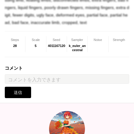
ssing limb, floating limbs, disconnected limbs, extra fingers, bad fi
ngers, liquid fingers, poorly drawn fingers, missing fingers, extra d
igit, fewer digits, ugly face, deformed eyes, partial face, partial he
ad, bad face, inaccurate limb, cropped, text
Steps
Scale
Seed
Sampler
Noise
Strength
28
5
4011167120
k_euler_an
cestral
コメント
送信