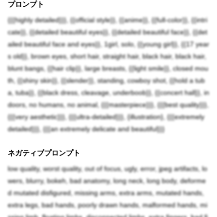
プロンプト
{{{highly detailed}}}, {{official style}}, {{anime}}, {{full-color}}, {{intri
cate}}, {{detailed beautiful eyes}}, {{detailed beautiful face}}, {{det
ailed beautiful face and eyes}}, 1girl, solo, {{young girl}}, {{17 year
s old}}, brown eyes, short hair, straight hair, black hair, black hair,
blunt bangs, {{hair clip}}, large breasts, {{light smile}}, closed mou
th, {{shiny skin}}, {{slender}}, standing, cowboy shot, {{hold a tub
a, tuba}}, {{black dress, cleavage, underboob}}, {{concert hall}}, in
doors, no humans, no animal, {{{masterpiece}}}, {{{best quality}}},
{{{very aesthetic}}}, {{{ultra-detailed}}}, {illustration}, {{{extremely
detailed}}}, {{{an extremely delicate and beautiful}}}
ネガティブプロンプト
low quality, worst quality, out of focus, ugly, error, jpeg artifacts, lo
wers, blurry, bokeh, bad anatomy, long neck, long body, deforme
d mutated disfigured, missing arms, extra arms, mutated hands,
extra legs, bad hands, poorly drawn hands, malformed hands, mi