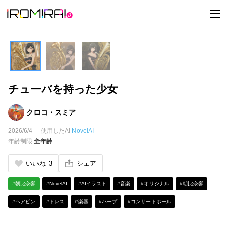
t
o
g
g
l
e
n
a
v
i
チューバを持った少女
g
a
t
i
クロコ・スミア
o
n
2026/6/4
使用したAI
NovelAI
年齢制限
全年齢
いいね
3
シェア
#朝比奈響
#NovelAI
#AIイラスト
#音楽
#オリジナル
#朝比奈響
#ヘアピン
#ドレス
#楽器
#ハープ
#コンサートホール