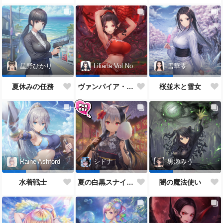
星野ひかり
Liliana Vol Noctis
雪華零
夏休みの任務
ヴァンパイア・チアガール
桜並木と雪女
Raine Ashford
シドナ
黒瀬みう
水着戦士
夏の白黒スナイパー
闇の魔法使い