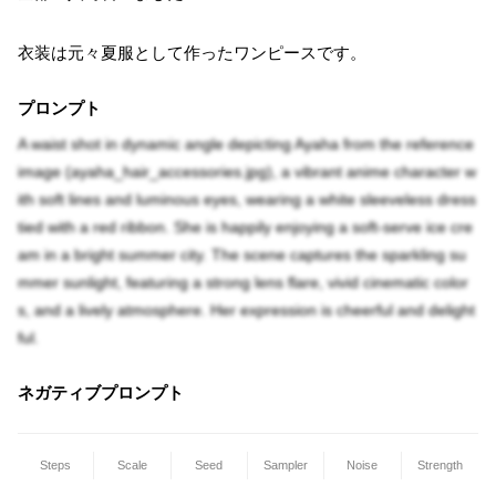
衣装は元々夏服として作ったワンピースです。
プロンプト
A waist shot in dynamic angle depicting Ayaha from the reference
image (ayaha_hair_accessories.jpg), a vibrant anime character w
ith soft lines and luminous eyes, wearing a white sleeveless dress
tied with a red ribbon. She is happily enjoying a soft-serve ice cre
am in a bright summer city. The scene captures the sparkling su
mmer sunlight, featuring a strong lens flare, vivid cinematic color
s, and a lively atmosphere. Her expression is cheerful and delight
ful.
ネガティブプロンプト
Steps
Scale
Seed
Sampler
Noise
Strength