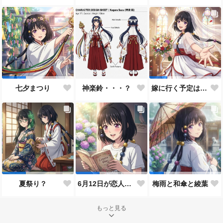
神楽鈴・・・？
七夕まつり
嫁に行く予定は無いのだけれど！
夏祭り？
6月12日が恋人の日と言うので…
梅雨と和傘と綾葉
もっと見る