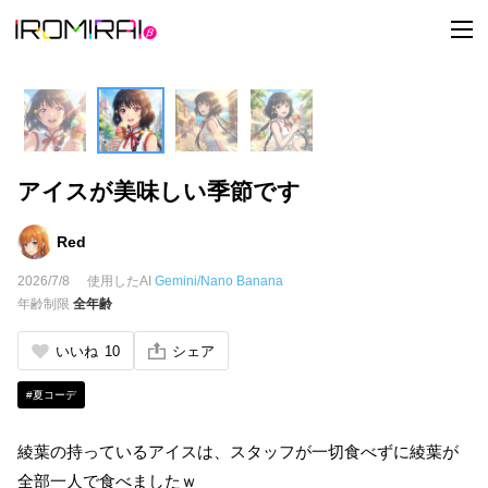
t
o
g
g
l
e
n
a
v
i
アイスが美味しい季節です
g
a
t
i
Red
o
n
2026/7/8
使用したAI
Gemini/Nano Banana
年齢制限
全年齢
いいね
10
シェア
#夏コーデ
綾葉の持っているアイスは、スタッフが一切食べずに綾葉が
全部一人で食べましたｗ