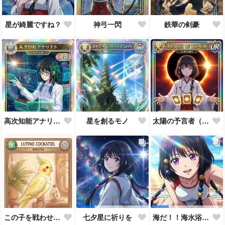
星が綺麗ですね？
神弓一閃
鉄華の剣豪
高次知能アナリスト MEI（Mathematical Electronic Intelligenc）
星を創るモノ
太陽の予言者（プロンプト使い方あってるんだろうか？）
この子を戦わせるなんて出来ません！！
七夕星に祈りを
海だ！！海水浴だ！！