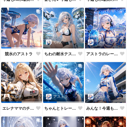
ちわ
アストラ
ちわの耐水テスト（ほぼ生身バージョン）
アストラのレーシングメイドだよ💕
競水のアストラ
アストラ
エレナ
アストラ
みんな！今週もAI木曜日のRQの時間だよ
エレナママのチアガール
ちゃんとトレーニングもします😉✨