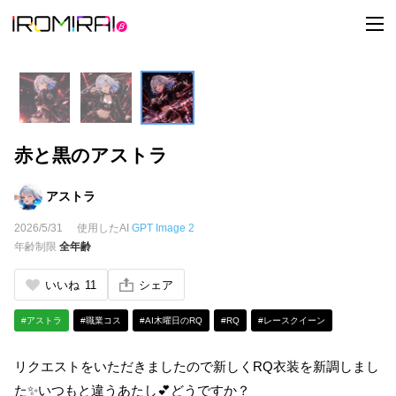
t
o
g
g
l
e
n
a
v
i
赤と黒のアストラ
g
a
t
i
アストラ
o
n
2026/5/31
使用したAI
GPT Image 2
年齢制限
全年齢
いいね
11
シェア
#アストラ
#職業コス
#AI木曜日のRQ
#RQ
#レースクイーン
リクエストをいただきましたので新しくRQ衣装を新調しまし
た✨いつもと違うあたし💕どうですか？