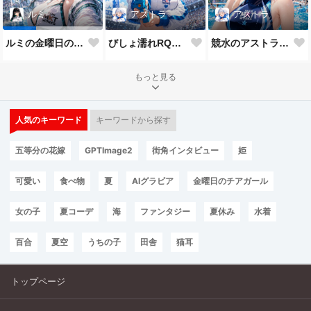
アストラ
アストラ
ルミ
びしょ濡れRQなアストラ
競水のアストラだよ💕
ルミの金曜日のチアガール
もっと見る
人気のキーワード
キーワードから探す
五等分の花嫁
GPTImage2
街角インタビュー
姫
可愛い
食べ物
夏
AIグラビア
金曜日のチアガール
女の子
夏コーデ
海
ファンタジー
夏休み
水着
百合
夏空
うちの子
田舎
猫耳
トップページ