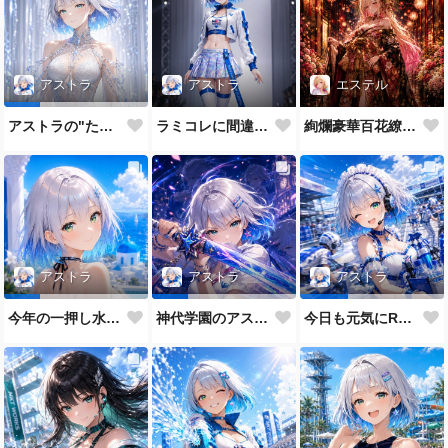
アストラ
エステル
アストラ
ラミコレに間違えてきたRQ
絢爛豪華百花繚乱なエステル姉
アストラの"たまに"のガチモード
アストラ
アストラ
アストラ
今年の一押し水着だよ💕
神代学園のアストラです💙
今日も元気にRQメイドだよ💕