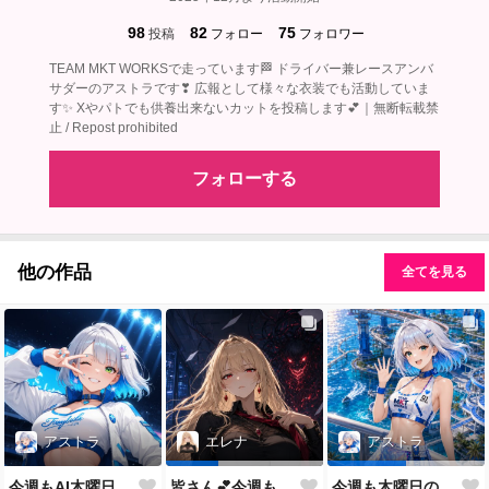
98
82
75
投稿
フォロー
フォロワー
TEAM MKT WORKSで走っています🏁 ドライバー兼レースアンバ
サダーのアストラです❣ 広報として様々な衣装でも活動していま
す✨ Xやパトでも供養出来ないカットを投稿します💕｜無断転載禁
止 / Repost prohibited
フォローする
他の作品
全てを見る
アストラ
エレナ
アストラ
今週もAI木曜日のRQの時間だよ
皆さん💕今週もおつかれさまでした✨
今週も木曜日のRQだよ💕