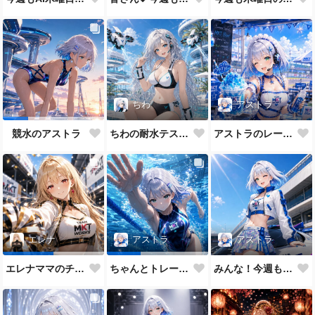
ちわ
アストラ
ちわの耐水テスト（ほぼ生身バージョン）
アストラのレーシングメイドだよ💕
競水のアストラ
アストラ
エレナ
アストラ
みんな！今週もAI木曜日のRQの時間だよ
エレナママのチアガール
ちゃんとトレーニングもします😉✨