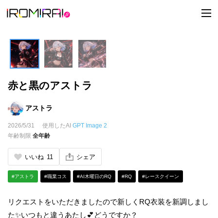
t
o
g
g
l
e
n
a
v
i
赤と黒のアストラ
g
a
t
i
アストラ
o
n
2026/5/31
使用したAI
GPT Image 2
年齢制限
全年齢
いいね
11
シェア
#アストラ
#職業コス
#AI木曜日のRQ
#RQ
#レースクイーン
リクエストをいただきましたので新しくRQ衣装を新調しまし
た✨いつもと違うあたし💕どうですか？