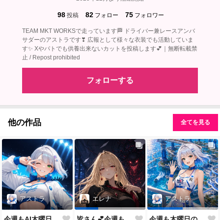
98
82
75
投稿
フォロー
フォロワー
TEAM MKT WORKSで走っています🏁 ドライバー兼レースアンバ
サダーのアストラです❣ 広報として様々な衣装でも活動していま
す✨ Xやパトでも供養出来ないカットを投稿します💕｜無断転載禁
止 / Repost prohibited
フォローする
他の作品
全てを見る
アストラ
エレナ
アストラ
今週もAI木曜日のRQの時間だよ
皆さん💕今週もおつかれさまでした✨
今週も木曜日のRQだよ💕