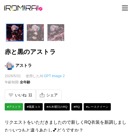
t
o
g
g
l
e
n
a
v
i
赤と黒のアストラ
g
a
t
i
アストラ
o
n
2026/5/31
使用したAI
GPT Image 2
年齢制限
全年齢
いいね
11
シェア
#アストラ
#職業コス
#AI木曜日のRQ
#RQ
#レースクイーン
リクエストをいただきましたので新しくRQ衣装を新調しまし
た✨いつもと違うあたし💕どうですか？