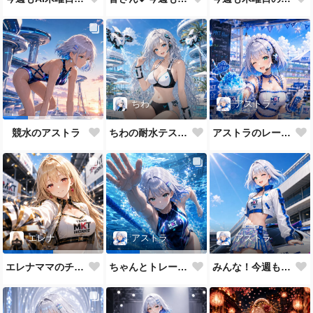
ちわ
アストラ
ちわの耐水テスト（ほぼ生身バージョン）
アストラのレーシングメイドだよ💕
競水のアストラ
アストラ
エレナ
アストラ
みんな！今週もAI木曜日のRQの時間だよ
エレナママのチアガール
ちゃんとトレーニングもします😉✨