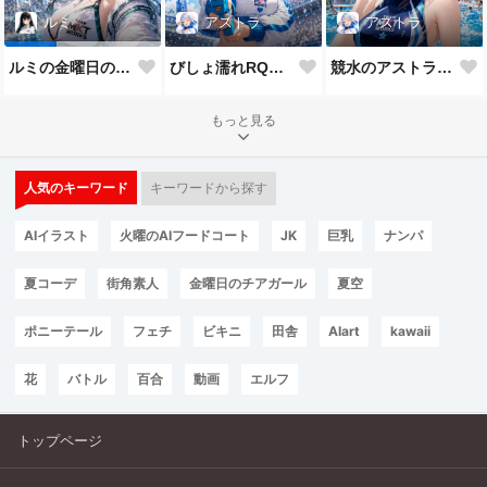
アストラ
アストラ
ルミ
びしょ濡れRQなアストラ
競水のアストラだよ💕
ルミの金曜日のチアガール
もっと見る
人気のキーワード
キーワードから探す
AIイラスト
火曜のAIフードコート
JK
巨乳
ナンパ
夏コーデ
街角素人
金曜日のチアガール
夏空
ポニーテール
フェチ
ビキニ
田舎
AIart
kawaii
花
バトル
百合
動画
エルフ
トップページ