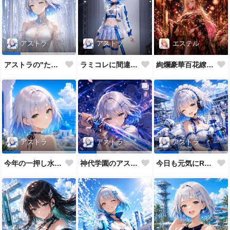
アストラ
エステル
アストラ
ラミコレに間違えてきたRQ
絢爛豪華百花繚乱なエステル姉
アストラの"たまに"のガチモード
アストラ
アストラ
アストラ
今年の一押し水着だよ💕
神代学園のアストラです💙
今日も元気にRQメイドだよ💕