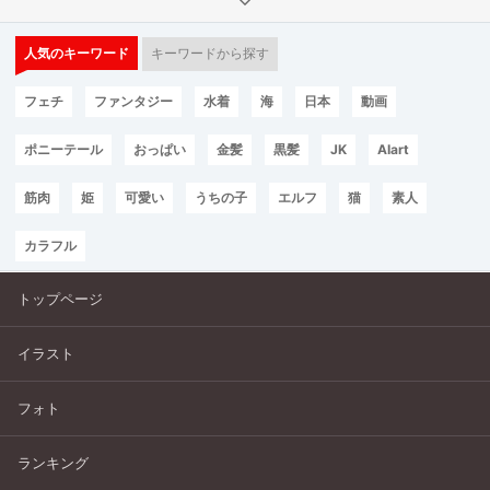
人気のキーワード
キーワードから探す
フェチ
ファンタジー
水着
海
日本
動画
ポニーテール
おっぱい
金髪
黒髪
JK
AIart
筋肉
姫
可愛い
うちの子
エルフ
猫
素人
カラフル
トップページ
イラスト
フォト
ランキング