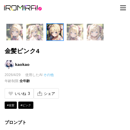
t
o
g
g
l
e
n
a
v
i
金髪ピンク4
g
a
t
i
kaokao
o
n
2026/4/29
使用したAI
その他
年齢制限
全年齢
いいね
3
シェア
#金髪
#ピンク
プロンプト