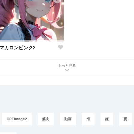
マカロンピンク2
もっと見る
GPTImage2
筋肉
動画
海
姫
夏