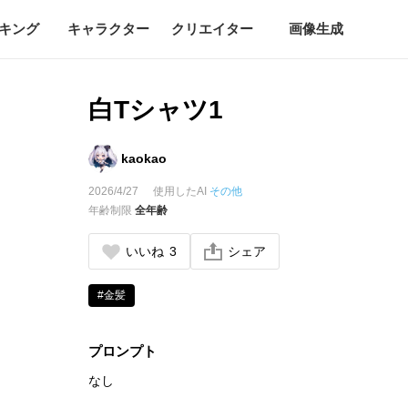
キング
キャラクター
クリエイター
画像生成
白Tシャツ1
kaokao
2026/4/27
使用したAI
その他
年齢制限
全年齢
いいね
3
シェア
#金髪
プロンプト
なし