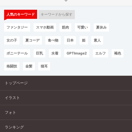
人気のキーワード
キーワードから探す
ファンタジー
スマホ動画
筋肉
可愛い
夏休み
女の子
夏コーデ
食べ物
日本
姫
素人
ポニーテール
巨乳
水着
GPTImage2
エルフ
褐色
格闘技
金髪
猫耳
トップページ
イラスト
フォト
ランキング