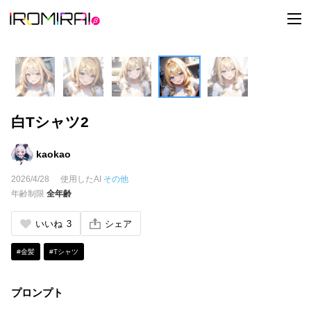
t
o
g
g
l
e
n
a
v
i
白Tシャツ2
g
a
t
i
kaokao
o
n
2026/4/28
使用したAI
その他
年齢制限
全年齢
いいね
3
シェア
#金髪
#Tシャツ
プロンプト