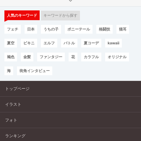
人気のキーワード
キーワードから探す
フェチ
日本
うちの子
ポニーテール
格闘技
猫耳
夏空
ビキニ
エルフ
バトル
夏コーデ
kawaii
褐色
金髪
ファンタジー
花
カラフル
オリジナル
海
街角インタビュー
トップページ
イラスト
フォト
ランキング