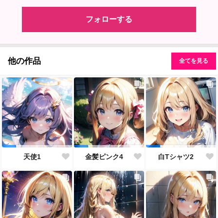
フォローする
他の作品
全てを見る
天使1
金髪ピンク4
白Tシャツ2