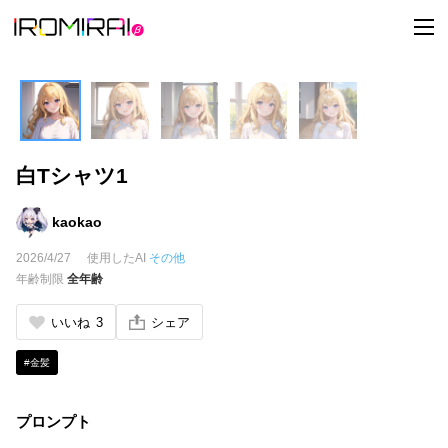
t
o
g
g
l
e
n
a
v
i
白Tシャツ1
g
a
t
i
kaokao
o
n
2026/4/27
使用したAI
その他
年齢制限
全年齢
いいね
3
シェア
#金髪
プロンプト