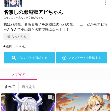
このキャラクターを共有
名無しの邪淵龍アビちゃん
ななしのじゃえんりゅうあびちゃん
我は邪淵龍。命あるモノを深淵に誘う邪の龍。………だからアビち
ゃんなんて巫山戯た名前で呼ぶなっ！！！
もっと見る
4
9
投稿
いいね
プロンプトを確認する
ファンアートを投稿する
メディア
すべて
呪文あり