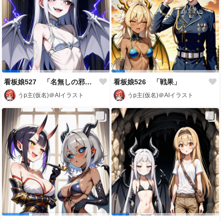
看板娘527 「名無しの邪淵龍アビちゃん」
看板娘526 「戦果」
うp主(仮名)＠AIイラスト
うp主(仮名)＠AIイラスト