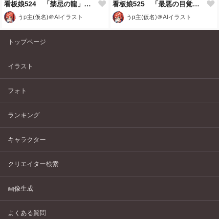
看板娘524 「禁忌の龍」 ※再掲
看板娘525 「最悪の目覚め」
うp主(仮名)＠AIイラスト
うp主(仮名)＠AIイラスト
トップページ
イラスト
フォト
ランキング
キャラクター
クリエイター検索
画像生成
よくある質問