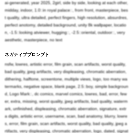
ai-generated, year 2025, 2girl, side by side, looking at each other,
midday, indoor, 1.0::in royal palace::, from front, masterpiece, bes
t quality, ultra detailed, perfect fingers, high resolution, absurdres,
perfect anotomy, detailed background, unity 8k wallpaper, locatio
n, -1.5::looking atviewer, hugging::, -2.5::oriental, outdoor::, very
aesthetic, masterpiece, no text
ネガティブプロンプト
nsfw, lowres, artistic error, film grain, scan artifacts, worst quality,
bad quality, jpeg artifacts, very displeasing, chromatic aberration,
dithering, halftone, screentone, multiple views, logo, too many wa
termarks, negative space, blank page, 2.5::boy, simple backgroun
d, Logo Mark::, dc comics, marvel comics, lowres, bad, error, few
er, extra, missing, worst quality, jpeg artifacts, bad quality, waterm
ark, unfinished, displeasing, chromatic aberration, signature, extr
a digits, artistic error, username, scan, bad anatomy, blurry, lowre
s, error, film grain, scan artifacts, worst quality, bad quality, jpeg a
rtifacts, very displeasing, chromatic aberration, logo, dated, signat