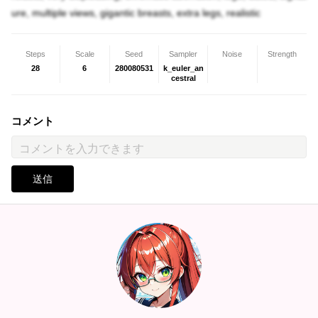
ure, multiple views, gigantic breasts, extra legs, realistic
Steps
Scale
Seed
Sampler
Noise
Strength
28
6
280080531
k_euler_an
cestral
コメント
送信