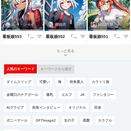
ルゥ・シャイニー
銀由衣
緋山芳華
看板娘553 「ルゥ・シャイニーのよもやま話」
看板娘552 「銀由衣」
看板娘551 「緋山芳華のよもやま話」
もっと見る
人気のキーワード
キーワードから探す
タイムスリップ
可愛い
海
街角素人
カラミリ旅
金曜日のチアガール
爆乳
エルフ
JK
ファンタジー
AIグラビア
街角インタビュー
オリジナル
田舎
ポニーテール
GPTImage2
女の子
黒髪
カラフル