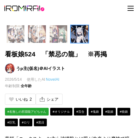
t
o
g
g
l
e
n
a
v
i
看板娘524 「禁忌の龍」 ※再掲
g
a
t
i
うp主(仮名)＠AIイラスト
o
n
2026/5/14
使用したAI
NovelAI
年齢制限
全年齢
いいね
2
シェア
#名無しの邪淵龍アビちゃん
#オリジナル
#百合
#鬼娘
#龍娘
#狼娘
#巨乳
#ロリ
#黒目