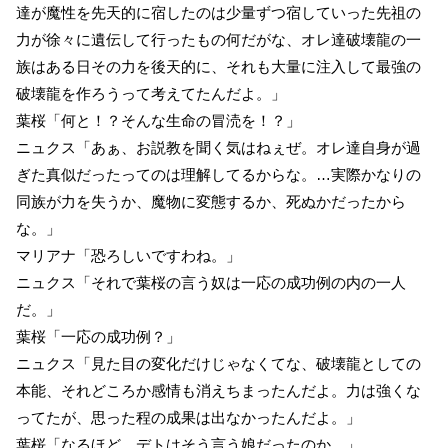
達が魔性を先天的に宿したのは少量ずつ宿していった先祖の
力が徐々に遺伝して行ったもの何だがな、オレ達破壊龍の一
族はある日その力を後天的に、それも大量に注入して最強の
破壊龍を作ろうって考えてたんだよ。」
葉桜「何と！？そんな生命の冒涜を！？」
ニュクス「あぁ、お説教を聞く気はねぇぜ。オレ達自身が過
ぎた真似だったってのは理解してるからな。…実際かなりの
同族が力を失うか、魔物に変態するか、死ぬかだったから
な。」
マリアナ「恐ろしいですわね。」
ニュクス「それで葉桜の言う奴は一応の成功例の内の一人
だ。」
葉桜「一応の成功例？」
ニュクス「見た目の変化だけじゃなくてな、破壊龍としての
本能、それどころか感情も消えちまったんだよ。力は強くな
ってたが、思った程の成果は出なかったんだよ。」
葉桜「なるほど、デトはそう言う娘だったのか。」