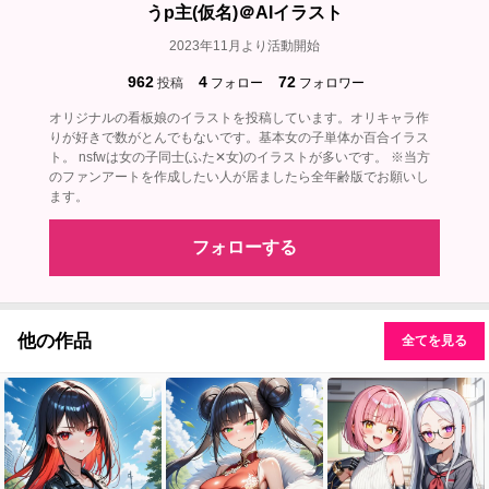
うp主(仮名)＠AIイラスト
2023年11月より活動開始
962
4
72
投稿
フォロー
フォロワー
オリジナルの看板娘のイラストを投稿しています。オリキャラ作
りが好きで数がとんでもないです。基本女の子単体か百合イラス
ト。 nsfwは女の子同士(ふた✕女)のイラストが多いです。 ※当方
のファンアートを作成したい人が居ましたら全年齢版でお願いし
ます。
フォローする
他の作品
全てを見る