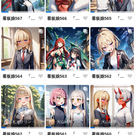
看板娘567 「雪村恋のよもやま話」
看板娘566 「ナンシー・ツァオのよもやま話」
看板娘565 「銀一族」
看板娘564 「ジェルマ・レスポストン・八百のよもやま話」
看板娘563 「騒ぎの終わり」
看板娘562 「八木沼千絵のよもやま話」
キャサリン・アストリー
火山縁華
火山縁華
看板娘562 「キャサリン・アストリーのよもやま話」
看板娘561 「火山一族」
看板娘560 「緋山一族」