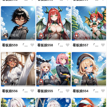
日暗苑
緋山結華
緋山結華
看板娘559 「日暗苑のよもやま話」
看板娘558 「緋山結華」キャラクター紹介
看板娘557 「其々の再会」
久慈透
緋山結華
竹田アニー
看板娘556 「久慈透のよもやま話」
看板娘555 「帰還、そして目覚め。」
看板娘554 「竹田アニーのよもやま話」