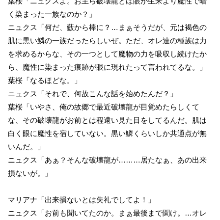
葉桜「ニュクスよ。お主ら破壊龍とは眼が生来より魔性で暗
く染まった一族なのか？」
ニュクス「何だ、藪から棒に？…まぁそうだが、元は褐色の
肌に黒い鱗の一族だったらしいぜ。ただ、オレ達の種族は力
を求めるからな、その一つとして魔物の力を吸収し続けたか
ら、魔性に染まった痕跡が眼に現れたって言われてるな。」
葉桜「なるほどな。」
ニュクス「それで、何故こんな話を始めたんだ？」
葉桜「いやさ、俺の故郷で最近破壊龍が目覚めたらしくて
な、その破壊龍がお前とは程遠い見た目をしてるんだ。肌は
白く眼に魔性を宿していない。黒い鱗くらいしか共通点が無
いんだ。」
ニュクス「あぁ？そんな破壊龍が………居たなぁ、あの出来
損ないが。」
マリアナ「出来損ないとは失礼でしてよ！」
ニュクス「お前も聞いてたのか。まぁ最後まで聞け。…オレ