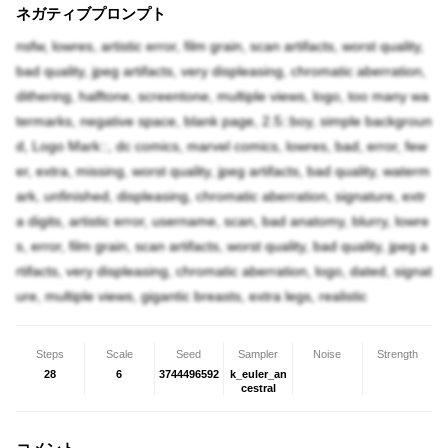
ネガティブプロンプト
nsfw, lowres, artistic error, film grain, scan artifacts, worst quality,
bad quality, jpeg artifacts, very displeasing, chromatic aberration,
dithering, halftone, screentone, multiple views, logo, too many wa
termarks, negative space, blank page, 2.5::boy, simple backgroun
d, Logo Mark::, dc comics, marvel comics, lowres, bad, error, few
er, extra, missing, worst quality, jpeg artifacts, bad quality, waterm
ark, unfinished, displeasing, chromatic aberration, signature, extr
a digits, artistic error, username, scan, bad anatomy, blurry, lowre
s, error, film grain, scan artifacts, worst quality, bad quality, jpeg a
rtifacts, very displeasing, chromatic aberration, logo, dated, signat
ure, multiple views, gigantic breasts, extra legs, realistic
Steps
Scale
Seed
Sampler
Noise
Strength
28
6
3744496592
k_euler_an
cestral