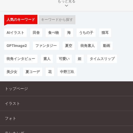
もっと見る
人気のキーワード
キーワードから探す
AIイラスト
田舎
食べ物
海
うちの子
猫耳
GPTImage2
ファンタジー
夏空
街角素人
動画
街角インタビュー
素人
可愛い
姫
タイムスリップ
美少女
夏コーデ
花
中野三玖
トップページ
イラスト
フォト