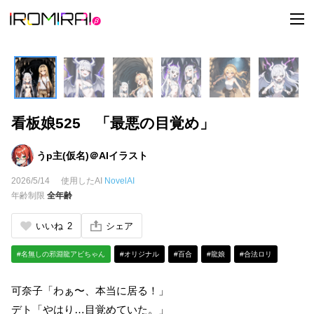
t
o
g
g
l
e
n
a
v
i
看板娘525 「最悪の目覚め」
g
a
t
i
うp主(仮名)＠AIイラスト
o
n
2026/5/14
使用したAI
NovelAI
年齢制限
全年齢
いいね
2
シェア
#名無しの邪淵龍アビちゃん
#オリジナル
#百合
#龍娘
#合法ロリ
可奈子「わぁ〜、本当に居る！」
デト「やはり…目覚めていた。」