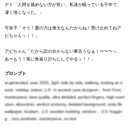
デト「人間を舐めない方が良い。私達が眠っている千年で、
凄く強くなった。」
可奈子「そう！愛の力は偉大なんだからね！受け止めてねア
ビちゃんッ！！」
アビちゃん「だから訳の分からない事言うなぁ！〜〜〜ッ、
あ〜もう！兎に角返り討ちにしてやるッ！！」
プロンプト
ai-generated, year 2025, 2girl, side by side, walking, looking at vi
ewer, midday, indoor, 1.0:: in ancient cave dungeon::, from front,
masterpiece, best quality, ultra detailed, perfect fingers, high resol
ution, absurdres, perfect anotomy, detailed background, unity 8k
wallpaper, location, -1.0::wooden building, window::, -2.5::huggin
g::, very aesthetic, masterpiece, no text