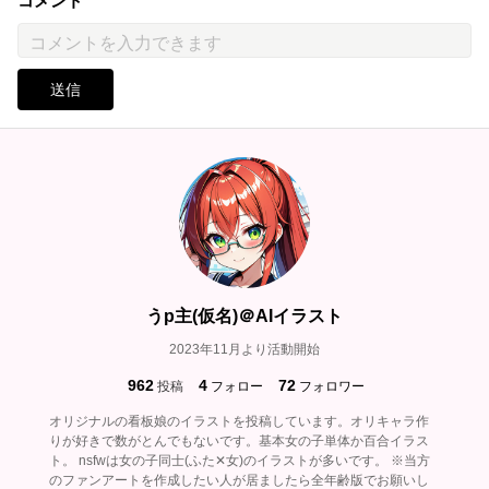
コメント
送信
うp主(仮名)＠AIイラスト
2023年11月より活動開始
962
4
72
投稿
フォロー
フォロワー
オリジナルの看板娘のイラストを投稿しています。オリキャラ作
りが好きで数がとんでもないです。基本女の子単体か百合イラス
ト。 nsfwは女の子同士(ふた✕女)のイラストが多いです。 ※当方
のファンアートを作成したい人が居ましたら全年齢版でお願いし