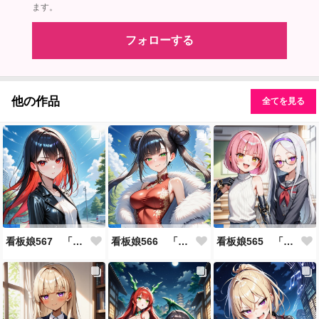
ます。
フォローする
他の作品
全てを見る
看板娘567 「雪村恋のよもやま話」
看板娘566 「ナンシー・ツァオのよもやま話」
看板娘565 「銀一族」