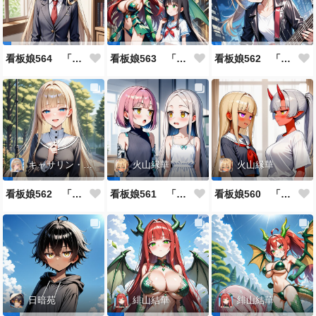
看板娘564 「ジェルマ・レスポストン・八百のよもやま話」
看板娘563 「騒ぎの終わり」
看板娘562 「八木沼千絵のよもやま話」
キャサリン・アストリー
火山縁華
火山縁華
看板娘562 「キャサリン・アストリーのよもやま話」
看板娘561 「火山一族」
看板娘560 「緋山一族」
日暗苑
緋山結華
緋山結華