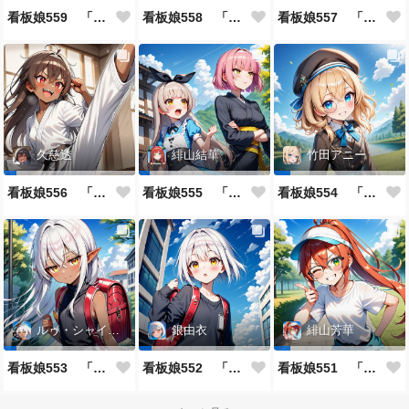
看板娘559 「日暗苑のよもやま話」
看板娘558 「緋山結華」キャラクター紹介
看板娘557 「其々の再会」
久慈透
緋山結華
竹田アニー
看板娘556 「久慈透のよもやま話」
看板娘555 「帰還、そして目覚め。」
看板娘554 「竹田アニーのよもやま話」
ルゥ・シャイニー
銀由衣
緋山芳華
看板娘553 「ルゥ・シャイニーのよもやま話」
看板娘552 「銀由衣」
看板娘551 「緋山芳華のよもやま話」