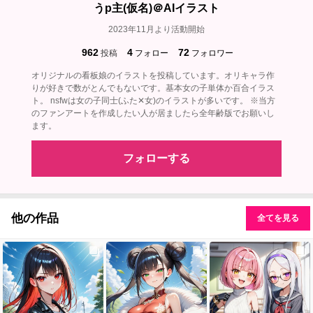
うp主(仮名)＠AIイラスト
2023年11月より活動開始
962
4
72
投稿
フォロー
フォロワー
オリジナルの看板娘のイラストを投稿しています。オリキャラ作
りが好きで数がとんでもないです。基本女の子単体か百合イラス
ト。 nsfwは女の子同士(ふた✕女)のイラストが多いです。 ※当方
のファンアートを作成したい人が居ましたら全年齢版でお願いし
ます。
フォローする
他の作品
全てを見る