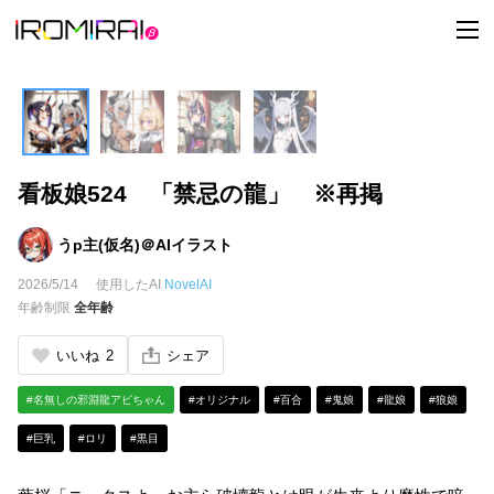
t
o
g
g
l
e
n
a
v
i
看板娘524 「禁忌の龍」 ※再掲
g
a
t
i
うp主(仮名)＠AIイラスト
o
n
2026/5/14
使用したAI
NovelAI
年齢制限
全年齢
いいね
2
シェア
#名無しの邪淵龍アビちゃん
#オリジナル
#百合
#鬼娘
#龍娘
#狼娘
#巨乳
#ロリ
#黒目