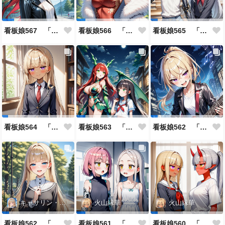
看板娘567 「雪村恋のよもやま話」
看板娘566 「ナンシー・ツァオのよもやま話」
看板娘565 「銀一族」
看板娘564 「ジェルマ・レスポストン・八百のよもやま話」
看板娘563 「騒ぎの終わり」
看板娘562 「八木沼千絵のよもやま話」
キャサリン・アストリー
火山縁華
火山縁華
看板娘562 「キャサリン・アストリーのよもやま話」
看板娘561 「火山一族」
看板娘560 「緋山一族」