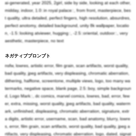
ai-generated, year 2025, 2girl, side by side, looking at each other,
midday, indoor, 1.0::in royal palace::, from front, masterpiece, bes
t quality, ultra detailed, perfect fingers, high resolution, absurdres,
perfect anotomy, detailed background, unity 8k wallpaper, locatio
n, -1.5::looking atviewer, hugging::, -2.5::oriental, outdoor::, very
aesthetic, masterpiece, no text
ネガティブプロンプト
nsfw, lowres, artistic error, film grain, scan artifacts, worst quality,
bad quality, jpeg artifacts, very displeasing, chromatic aberration,
dithering, halftone, screentone, multiple views, logo, too many wa
termarks, negative space, blank page, 2.5::boy, simple backgroun
d, Logo Mark::, dc comics, marvel comics, lowres, bad, error, few
er, extra, missing, worst quality, jpeg artifacts, bad quality, waterm
ark, unfinished, displeasing, chromatic aberration, signature, extr
a digits, artistic error, username, scan, bad anatomy, blurry, lowre
s, error, film grain, scan artifacts, worst quality, bad quality, jpeg a
rtifacts, very displeasing, chromatic aberration, logo, dated, signat