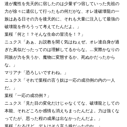
達が魔性を先天的に宿したのは少量ずつ宿していった先祖の
力が徐々に遺伝して行ったもの何だがな、オレ達破壊龍の一
族はある日その力を後天的に、それも大量に注入して最強の
破壊龍を作ろうって考えてたんだよ。」
葉桜「何と！？そんな生命の冒涜を！？」
ニュクス「あぁ、お説教を聞く気はねぇぜ。オレ達自身が過
ぎた真似だったってのは理解してるからな。…実際かなりの
同族が力を失うか、魔物に変態するか、死ぬかだったから
な。」
マリアナ「恐ろしいですわね。」
ニュクス「それで葉桜の言う奴は一応の成功例の内の一人
だ。」
葉桜「一応の成功例？」
ニュクス「見た目の変化だけじゃなくてな、破壊龍としての
本能、それどころか感情も消えちまったんだよ。力は強くな
ってたが、思った程の成果は出なかったんだよ。」
葉桜「なるほど、デトはそう言う娘だったのか。」