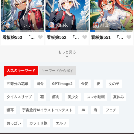
ルゥ・シャイニー
銀由衣
緋山芳華
看板娘553 「ルゥ・シャイニーのよもやま話」
看板娘552 「銀由衣」
看板娘551 「緋山芳華のよもやま話」
もっと見る
人気のキーワード
キーワードから探す
五等分の花嫁
田舎
GPTImage2
金髪
夏
女の子
タイムスリップ
花
筋肉
美少女
スマホ動画
夏休み
猫耳
宇宙旅行AIイラストコンテスト
JK
海
フェチ
おっぱい
カラミリ旅
エルフ