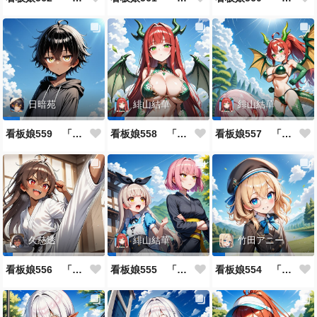
日暗苑
緋山結華
緋山結華
看板娘559 「日暗苑のよもやま話」
看板娘558 「緋山結華」キャラクター紹介
看板娘557 「其々の再会」
久慈透
緋山結華
竹田アニー
看板娘556 「久慈透のよもやま話」
看板娘555 「帰還、そして目覚め。」
看板娘554 「竹田アニーのよもやま話」