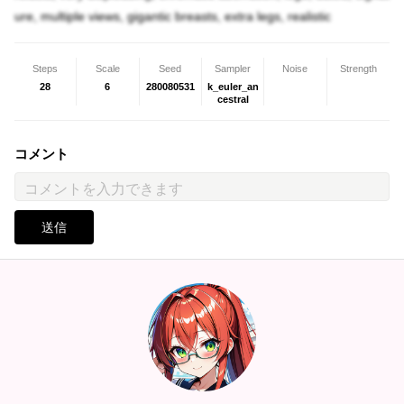
ure, multiple views, gigantic breasts, extra legs, realistic
Steps
Scale
Seed
Sampler
Noise
Strength
28
6
280080531
k_euler_an
cestral
コメント
送信