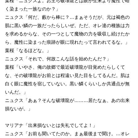
葉桜「ニュクスよ。お主ら破壊龍とは眼が生来より魔性で暗
く染まった一族なのか？」
ニュクス「何だ、藪から棒に？…まぁそうだが、元は褐色の
肌に黒い鱗の一族だったらしいぜ。ただ、オレ達の種族は力
を求めるからな、その一つとして魔物の力を吸収し続けたか
ら、魔性に染まった痕跡が眼に現れたって言われてるな。」
葉桜「なるほどな。」
ニュクス「それで、何故こんな話を始めたんだ？」
葉桜「いやさ、俺の故郷で最近破壊龍が目覚めたらしくて
な、その破壊龍がお前とは程遠い見た目をしてるんだ。肌は
白く眼に魔性を宿していない。黒い鱗くらいしか共通点が無
いんだ。」
ニュクス「あぁ？そんな破壊龍が………居たなぁ、あの出来
損ないが。」
マリアナ「出来損ないとは失礼でしてよ！」
ニュクス「お前も聞いてたのか。まぁ最後まで聞け。…オレ