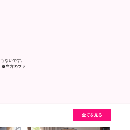
でもないです。
。 ※当方のファ
全てを見る