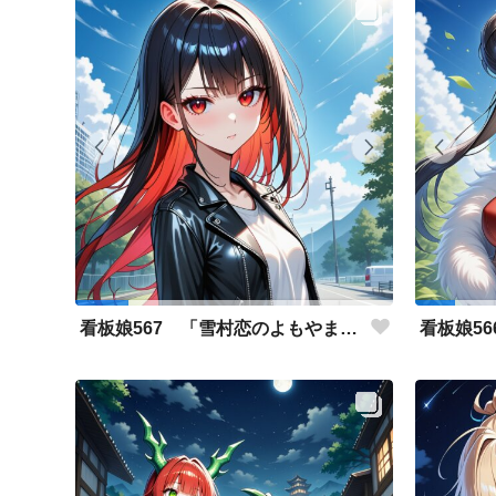
看板娘567 「雪村恋のよもやま話」