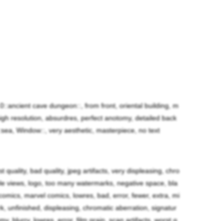
た。彼女等の気分一つで人間の国の行く末が決まる
.0::ancient cave dungeon::, from front, oriental building, m
壊龍達を以てしても敵わない一人の龍が居た。それ
, high resolution, absurdres, perfect anotomy, detailed back
かったが、戦いを好んだ。彼女の気分次第で同族が
5::sea, Window::, very aesthetic, masterpiece, no text
たんこぶである緋炎龍の力に対抗する為に、人為的
による犠牲が発生したが、遂に二人の龍の少女が実
rst quality, bad quality, jpeg artifacts, very displeasing, chro
iple views, logo, too many watermarks, negative space, bla
omics, marvel comics, lowres, bad, error, fewer, extra, mi
ゃんでした。デトちゃんは成功した代償なのか、逆
ark, unfinished, displeasing, chromatic aberration, signatur
y, blurry, lowres, error, film grain, scan artifacts, worst q