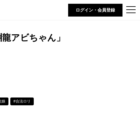
t
ログイン・会員登録
o
g
g
l
e
淵龍アビちゃん」
n
a
v
i
g
a
t
i
o
n
龍娘
#合法ロリ