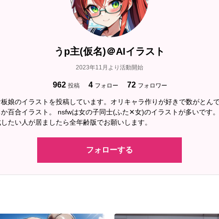
うp主(仮名)＠AIイラスト
2023年11月より活動開始
962
4
72
投稿
フォロー
フォロワー
看板娘のイラストを投稿しています。オリキャラ作りが好きで数がとん
か百合イラスト。 nsfwは女の子同士(ふた✕女)のイラストが多いです
成したい人が居ましたら全年齢版でお願いします。
フォローする