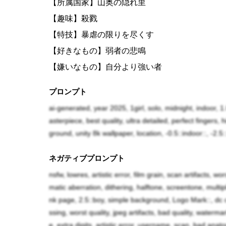
【所属国家】山奥の隠れ里
【趣味】殺戮
【特技】暴虐の限りを尽くす
【好きなもの】弱者の悲鳴
【嫌いなもの】自分より強い者
プロンプト
かつて破壊龍達が異世界の頂点に立つ種族だっ
ai-generated, year 2025, 1girl, solo, midnight, indoor, 1
と言われる程に恐れられていた。だが、その破
asterpiece, best quality, ultra detailed, perfect fingers
が緋炎龍の陽那だった。彼女は支配に興味は無
ground, unity 8k wallpaper, location, -0.5::indoor::, -2.
狩られる事が度々起きていた。そんな目の上の
ネガティブプロンプト
に破壊龍を強化する目論見に出た。数多の失敗
nsfw, lowres, artistic error, film grain, scan artifacts, wo
験に成功したのであった。
matic aberration, dithering, halftone, screentone, mult
nk page, 2.5::boy, simple background, Logo Mark::, dc c
その二人の破壊龍の少女がデトちゃんとアビち
ssing, worst quality, jpeg artifacts, bad quality, waterm
e, extra digits, artistic error, username, scan, bad anatom