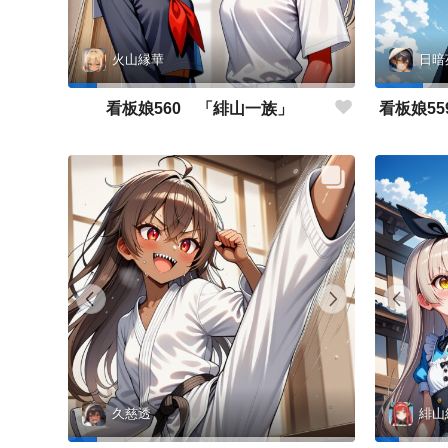
火山縁華
日暗
看板娘560 「緋山一族」
久慈透
緋山