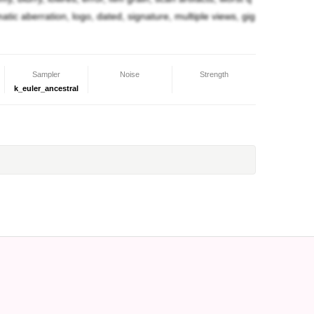
ての嗜虐心は愚か、感情の殆どを喪失してしまいま
omatic aberration, logo, dated, signature, multiple views, gig
白に染まり、強大な魔性の力を獲得しました。です
的に破壊龍そのものが陽那によって壊滅に近い状態
Sampler
Noise
Strength
k_euler_ancestral
と厨二病っぽいところがあります。