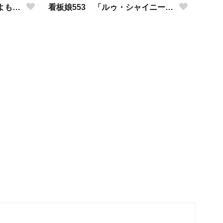
看板娘554 「竹田アニーのよもやま話」
看板娘553 「ルゥ・シャイニーのよもやま話」