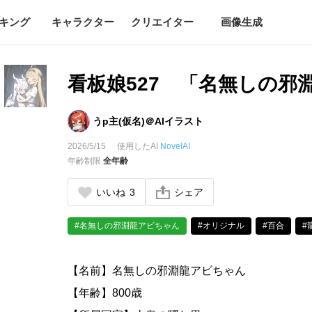
キング
キャラクター
クリエイター
画像生成
看板娘527 「名無しの邪
うp主(仮名)＠AIイラスト
2026/5/15
使用したAI
NovelAI
年齢制限
全年齢
いいね
3
シェア
#名無しの邪淵龍アビちゃん
#オリジナル
#百合
#
【名前】名無しの邪淵龍アビちゃん
【年齢】800歳