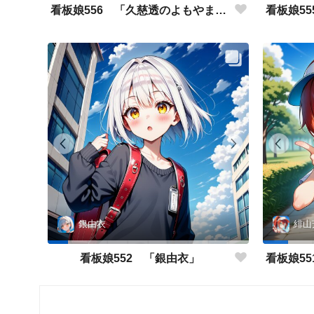
看板娘556 「久慈透のよもやま話」
銀由衣
緋山
看板娘552 「銀由衣」