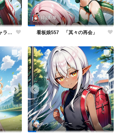
緋山結華
看板娘558 「緋山結華」キャラクター紹介
看板娘557 「其々の再会」
ルゥ・シャイニー