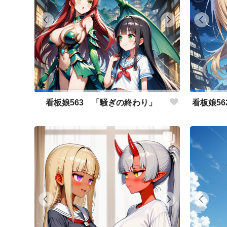
看板娘563 「騒ぎの終わり」