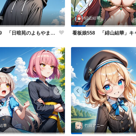
苑
緋山結華
看板娘559 「日暗苑のよもやま話」
結華
竹田アニー