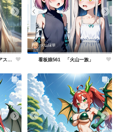
火山縁華
看板娘562 「キャサリン・アストリーのよもやま話」
看板娘561 「火山一族」