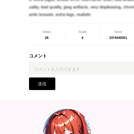
に魔性を失い肌の色も薄くなり、、破壊龍とし
uality, bad quality, jpeg artifacts, very displeasing, chr
した。一方のアビちゃんは肌色と一緒に龍鱗が
antic breasts, extra legs, realistic
が、破壊龍達にも手を付けられなくなり、最終
に追い遣られました。
Steps
Scale
Seed
28
6
3374445051
因みに邪淵龍と言う呼び名は自称です。ちょっ
コメント
体型データ
身長139cm
送信
体重40kg
B70
W54
H58