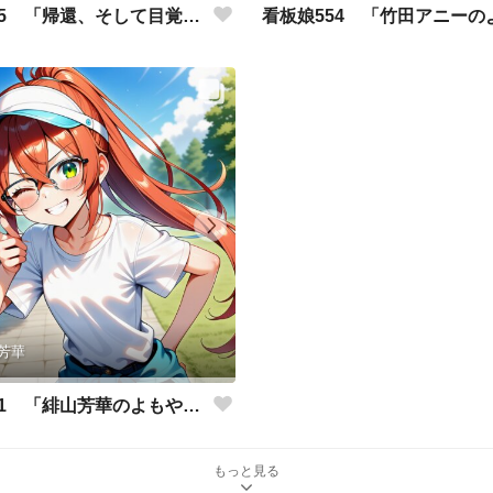
看板娘555 「帰還、そして目覚め。」
芳華
看板娘551 「緋山芳華のよもやま話」
もっと見る