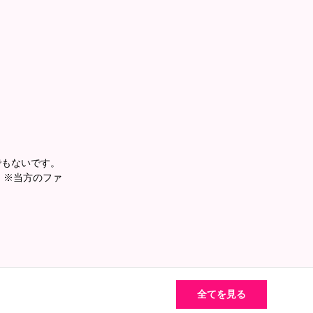
あの島の人間に勝てる者なんて数える程しか居ませ
も出来ませんよ。」
石に骨が折れたけどね♪」
トちゃん♡アビちゃん♡」
」
でもないです。
。 ※当方のファ
全てを見る