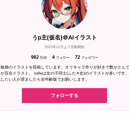
世界「主女島の民は例外ですよ。この世界でも
ん。破壊龍とは言え、寝起きの龍では太刀打ち
可奈子「まっ、傷付けない様に無力化するのは流
アビ「〜〜〜ッ！畜生！！」
うp主(仮名)＠AIイラスト
可奈子「そう言う事だから今晩楽しみだね、デ
2023年11月より活動開始
デト「好きにすれば良い」
962
4
72
投稿
フォロー
フォロワー
アビ「だ、誰が貴様なんかに操を捧げるか！！
看板娘のイラストを投稿しています。オリキャラ作りが好きで数がとん
か百合イラスト。 nsfwは女の子同士(ふた✕女)のイラストが多いです
デト「諦めて。貴女は負けたんだから。」
成したい人が居ましたら全年齢版でお願いします。
アビ「キィーーーッ！！」
フォローする