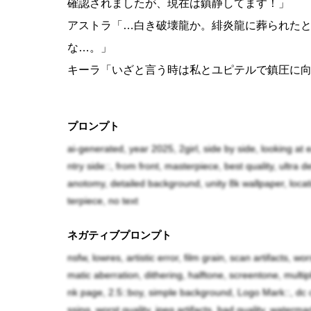
確認されましたが、現在は鎮静してます！」
アストラ「…白き破壊龍か。緋炎龍に葬られた
な…。」
キーラ「いざと言う時は私とユピテルで鎮圧に
ユピテル「えぇっ！？私では破壊龍の相手は無
プロンプト
世界「貴女も龍族なんですからもう少し自信持
ai-generated, year 2025, 2girl, side by side, looking at 
ntry side::, from front, masterpiece, best quality, ultra d
可奈子「ただいまー！！」
anotomy, detailed background, unity 8k wallpaper, locati
terpiece, no text
アストラ「おぉっ！帰って来たか！」
ユピテル「白い破壊龍を倒したんですか！？」
ネガティブプロンプト
nsfw, lowres, artistic error, film grain, scan artifacts, wo
デト「取り敢えず連れて来た。」
matic aberration, dithering, halftone, screentone, mult
キーラ「捕縛したのですか！？」
nk page, 2.5::boy, simple background, Logo Mark::, dc c
ssing, worst quality, jpeg artifacts, bad quality, waterm