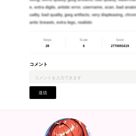
アビ「ぐぬぬ…ッ、この私が人間如きに敗れる
e, extra digits, artistic error, username, scan, bad anatom
uality, bad quality, jpeg artifacts, very displeasing, chr
キーラ「兎に角、ご苦労様です！これで拠点の
antic breasts, extra legs, realistic
意ではありませんが、傷を癒やして差し上げま
可奈子「おっ、サンキュー！」
Steps
Scale
Seed
28
6
2770091619
ユピテル「た、倒したと思ったんですが、どう
コメント
可奈子「決まってるじゃない、私の二人目の彼
キーラ「ほほぅ。愛妾にする目的でしたか。そ
デト「私は何もしてない。可奈子一人で捕まえ
送信
ユピテル「人間が一人で龍族を！？」
キーラ「此方の世界の地球は魔導に明るくない
ゃるのですね。」