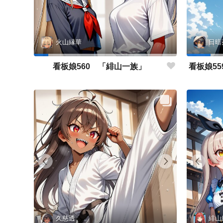
火山縁華
日暗
看板娘560 「緋山一族」
久慈透
緋山