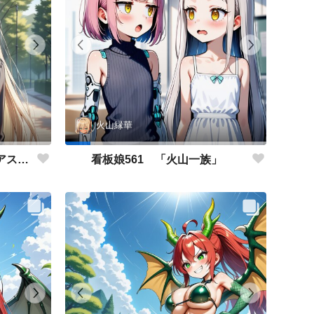
火山縁華
看板娘562 「キャサリン・アストリーのよもやま話」
看板娘561 「火山一族」