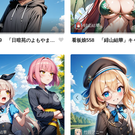
苑
緋山結華
看板娘559 「日暗苑のよもやま話」
結華
竹田アニー