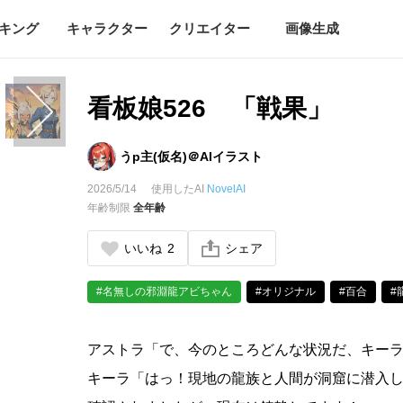
キング
キャラクター
クリエイター
画像生成
看板娘526 「戦果」
うp主(仮名)＠AIイラスト
2026/5/14
使用したAI
NovelAI
年齢制限
全年齢
いいね
2
シェア
#名無しの邪淵龍アビちゃん
#オリジナル
#百合
#
アストラ「で、今のところどんな状況だ、キー
キーラ「はっ！現地の龍族と人間が洞窟に潜入