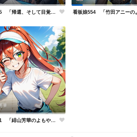
看板娘555 「帰還、そして目覚め。」
芳華
看板娘551 「緋山芳華のよもやま話」