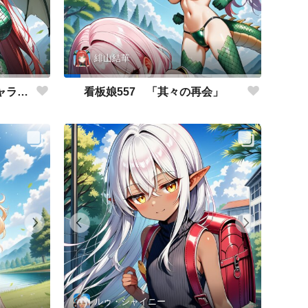
緋山結華
看板娘558 「緋山結華」キャラクター紹介
看板娘557 「其々の再会」
ルゥ・シャイニー