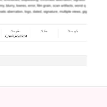
なんてッ！！」
y, blurry, lowres, error, film grain, scan artifacts, worst q
omatic aberration, logo, dated, signature, multiple views, gig
整備が進みます、ありがとうございます！あまり得
す。」
Sampler
Noise
Strength
k_euler_ancestral
して連れて来たんですか！？」
女にする為よ？」
れで二人だけで洞窟に向かったんですね。」
た。」
と伺って居ましたが、これ程までの強者もいらっし