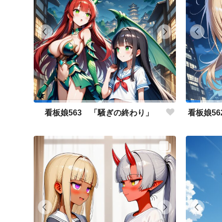
看板娘563 「騒ぎの終わり」