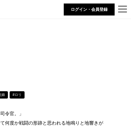
t
ログイン・会員登録
o
g
g
l
e
n
a
v
i
g
a
t
i
o
n
龍娘
#ロリ
ラ司令官。」
して何度か戦闘の形跡と思われる地鳴りと地響きが