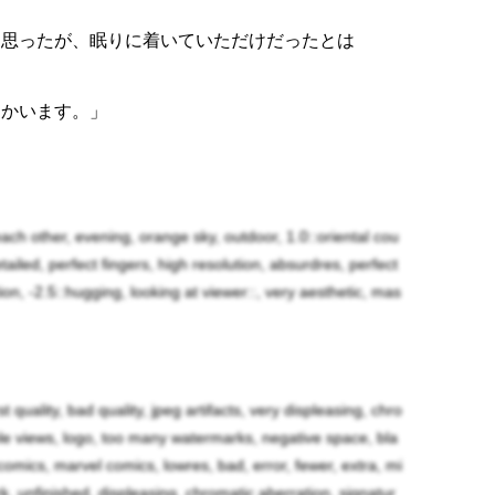
と思ったが、眠りに着いていただけだったとは
向かいます。」
理ですよ！司令官の足を引っ張ってしまいます。」
って下さい。」
each other, evening, orange sky, outdoor, 1.0::oriental cou
etailed, perfect fingers, high resolution, absurdres, perfect
on, -2.5::hugging, looking at viewer::, very aesthetic, mas
rst quality, bad quality, jpeg artifacts, very displeasing, chro
iple views, logo, too many watermarks, negative space, bla
omics, marvel comics, lowres, bad, error, fewer, extra, mi
ark, unfinished, displeasing, chromatic aberration, signatur