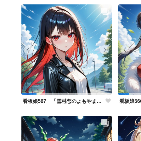
看板娘567 「雪村恋のよもやま話」