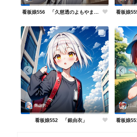
看板娘556 「久慈透のよもやま話」
銀由衣
緋山
看板娘552 「銀由衣」