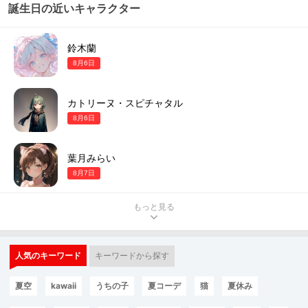
誕生日の近いキャラクター
鈴木蘭
8月6日
カトリーヌ・スピチャタル
8月6日
葉月みらい
8月7日
もっと見る
人気のキーワード
キーワードから探す
夏空
kawaii
うちの子
夏コーデ
猫
夏休み