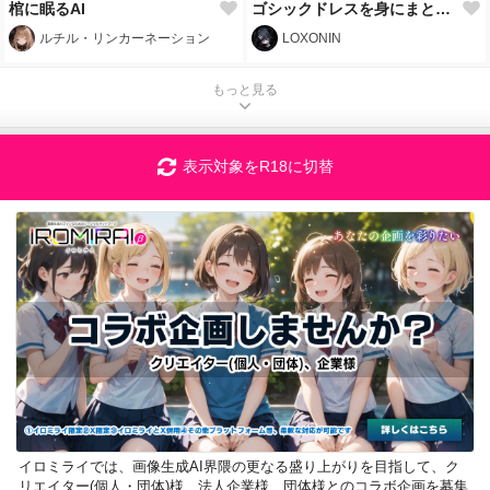
棺に眠るAI
ゴシックドレスを身にまとう殺し屋Peco
ルチル・リンカーネーション
LOXONIN
もっと見る
表示対象をR18に切替
イロミライでは、画像生成AI界隈の更なる盛り上がりを目指して、ク
リエイター(個人・団体)様、法人企業様、団体様とのコラボ企画を募集