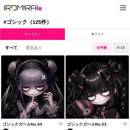
t
o
g
g
#ゴシック（125件）
l
e
n
AIイラスト
AIフォト
a
v
i
すべて
呪文あり
全年齢
R-18
g
a
t
i
o
n
ゴシックガールNo.04
ゴシックガールNo.03