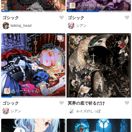
ろりーたちゃん
ゴシック
ゴシック
talking_head
シアン
ろりーたちゃん
ゴシック
冥界の底で祈るだけ
シアン
ルイズのしっぽ