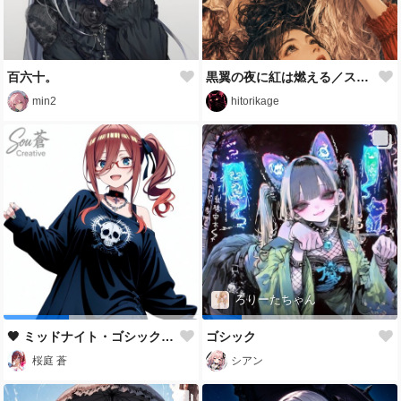
百六十。
黒翼の夜に紅は燃える／スマホ壁紙アーカイブ
min2
hitorikage
ろりーたちゃん
🖤 ミッドナイト・ゴシックストリート 🖤
ゴシック
桜庭 蒼
シアン