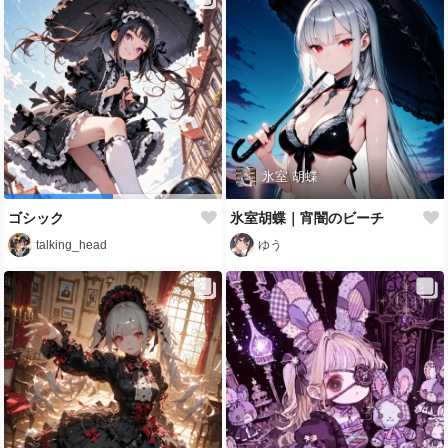
氷室 胡蝶
ゴシック
氷室胡蝶｜宵闇のビーチ
talking_head
ゆう