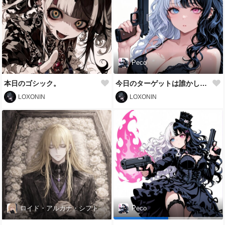
Peco
本日のゴシック。
今日のターゲットは誰かしら？
LOXONIN
LOXONIN
ロイド・アルカナ・シフト
Peco