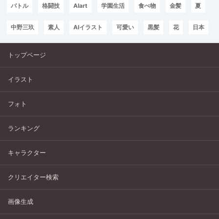
バトル
格闘技
AIart
学園生活
食べ物
金髪
夏
中野三玖
素人
AIイラスト
可愛い
黒髪
花
日本
トップページ
イラスト
フォト
ランキング
キャラクター
クリエイター検索
画像生成