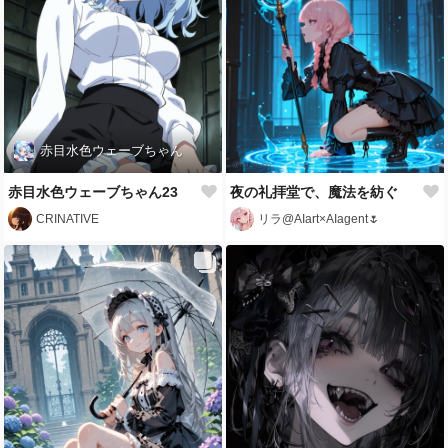
赤目水色ウェーブちゃん
赤目水色ウェーブちゃん23
夜の礼拝堂で、魔法を紡ぐ
CRINATIVE
リラ@AIart×AIagent🌷