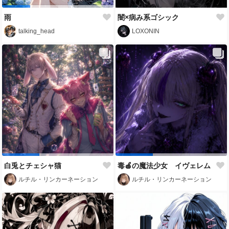
雨
闇×病み系ゴシック
talking_head
LOXONIN
白兎とチェシャ猫
毒🍎の魔法少女 イヴェレム
ルチル・リンカーネーション
ルチル・リンカーネーション