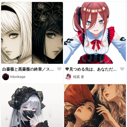
白薔薇と黒薔薇の終章／スマホ壁紙アーカイブ
💙見つめる先は、あなただけ。
hitorikage
桜庭 蒼