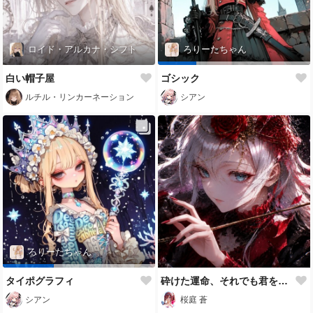
ロイド・アルカナ・シフト
ろりーたちゃん
白い帽子屋
ゴシック
ルチル・リンカーネーション
シアン
ろりーたちゃん
タイポグラフィ
砕けた運命、それでも君を見つめて。
シアン
桜庭 蒼