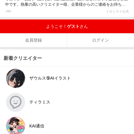
中です。熱量の高いクリエイター様、企業様からのご連絡をお待ちし
ています。
-PR-
イロミライ公式
ようこそ！
ゲスト
さん
会員登録
ログイン
新着クリエイター
ザウルス🔞AIイラスト
ティラミス
KAI通信