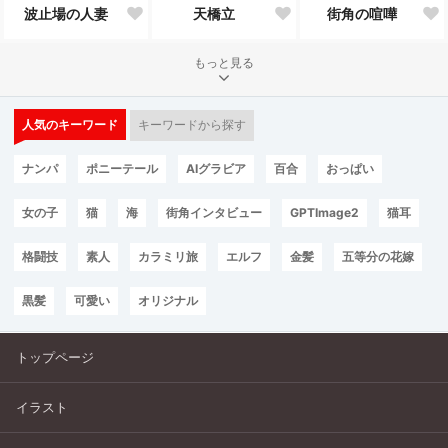
波止場の人妻
天橋立
街角の喧嘩
もっと見る
人気のキーワード
キーワードから探す
ナンパ
ポニーテール
AIグラビア
百合
おっぱい
女の子
猫
海
街角インタビュー
GPTImage2
猫耳
格闘技
素人
カラミリ旅
エルフ
金髪
五等分の花嫁
黒髪
可愛い
オリジナル
トップページ
イラスト