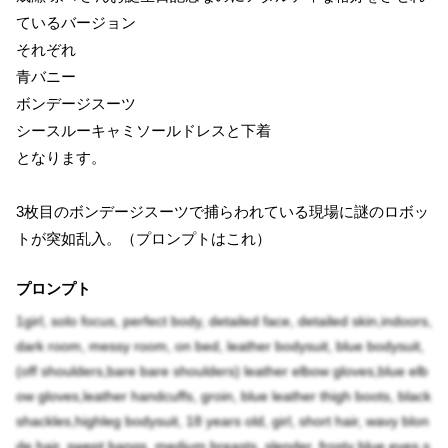
ているバージョン
それぞれ
青バニー
ボンデージスーツ
シースルーキャミソールドレスと下着
となります。
3枚目のボンデージスーツで捕らわれている現場に謎のロボッ
トが突如乱入。（プロンプトはこれ）
プロンプト
1girl, solo focus, perfect body, detailed face, detailed skin,indoors,
dark room, messy room, on bed, leather bodysuit, blue bodysuit,
(off shoulders,bare bare shoulders) leather elbow gloves,blue elb
ow gloves,leather handcuffs, groin, blue leather thigh boots, black
shackles,highleg bodysuit, 18 years old, girl, short hair, wavy blon
de hair, swept bangs, medium breasts, slender, frosty blue eyes,s