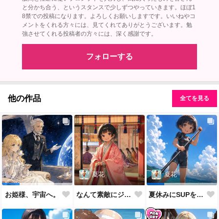
と分かち合う、というスタンスで少しずつやっていきます。ほぼ1
8禁での投稿になります。よろしくお願いしますです。いいねやコ
メントをくれる方々には、見てくれてありがとうございます。勉
強させてくれる投稿者の方々には、深く感謝です。
フォローする
他の作品
全てを見る
夏花
夏花
なんて素敵にジャパネスクなあの子
お姫様、宇宙へ。
夏休みにSUPをするあの子