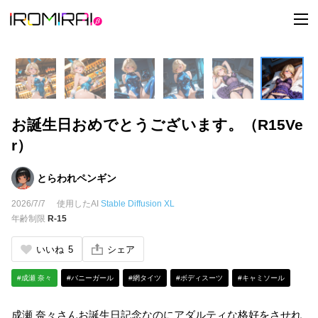
t
o
g
g
l
e
n
a
v
i
お誕生日おめでとうございます。（R15Ve
g
a
r）
t
i
o
n
とらわれペンギン
2026/7/7
使用したAI
Stable Diffusion XL
年齢制限
R-15
いいね
5
シェア
#成瀬 奈々
#バニーガール
#網タイツ
#ボディスーツ
#キャミソール
成瀬 奈々さんお誕生日記念なのにアダルティな格好をさせれ