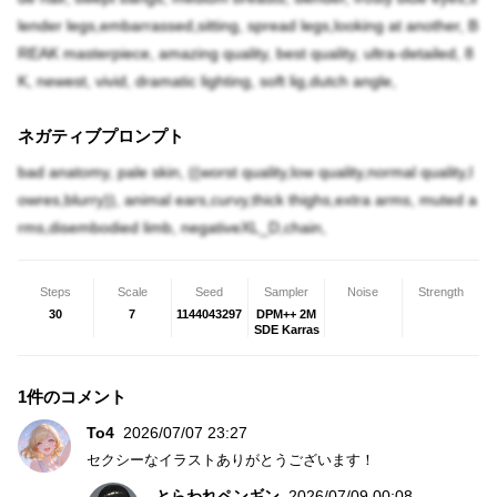
lender legs,embarrassed,sitting, spread legs,looking at another, B
REAK masterpiece, amazing quality, best quality, ultra-detailed, 8
K, newest, vivid, dramatic lighting, soft lig,dutch angle,
ネガティブプロンプト
bad anatomy, pale skin, ((worst quality,low quality,normal quality,l
owres,blurry)), animal ears,curvy,thick thighs,extra arms, muted a
rms,disembodied limb, negativeXL_D,chain,
Steps
Scale
Seed
Sampler
Noise
Strength
30
7
1144043297
DPM++ 2M
SDE Karras
1件のコメント
To4
2026/07/07 23:27
セクシーなイラストありがとうございます！
とらわれペンギン
2026/07/09 00:08