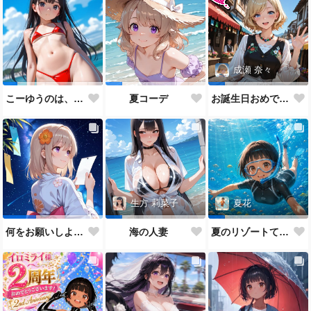
成瀬 奈々
こーゆうのは、まだちょっと早いと思うけどなぁ・・・。
夏コーデ
お誕生日おめでとうございます。
生方 莉菜子
夏花
何をお願いしよっかな
海の人妻
夏のリゾートてんこ盛り！なあの子