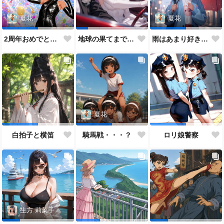
夏花
夏花
2周年おめでとうございます。
地球の果てまでレッツラゴー！
雨はあまり好きでないあのこ
夏花
白拍子と横笛
騎馬戦・・・？
ロリ娘警察
生方 莉菜子