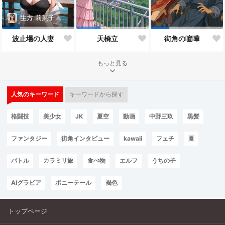
生方 莉菜子
波止場の人妻
天橋立
街角の喧嘩
もっと見る
人気のキーワード
キーワードから探す
格闘技
美少女
JK
夏空
動画
中野三玖
黒髪
ファンタジー
街角インタビュー
kawaii
フェチ
夏
バトル
カラミリ旅
食べ物
エルフ
うちの子
AIグラビア
ポニーテール
褐色
トップページ