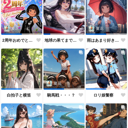
夏花
夏花
2周年おめでとうございます。
地球の果てまでレッツラゴー！
雨はあまり好きでないあのこ
夏花
白拍子と横笛
騎馬戦・・・？
ロリ娘警察