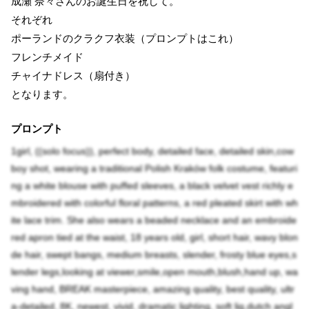
成瀬 奈々さんのお誕生日を祝して。
それぞれ
ポーランドのクラクフ衣装（プロンプトはこれ）
フレンチメイド
チャイナドレス（扇付き）
となります。
プロンプト
1girl, ((solo focus)), perfect body, detailed face, detailed skin,cow
boy shot, wearing a traditional Polish Kraków folk costume, featuri
ng a white blouse with puffed sleeves, a black velvet vest richly e
mbroidered with colorful floral patterns, a red pleated skirt with wh
ite lace trim. She also wears a beaded necklace and an embroide
red apron tied at the waist, 18 years old, girl, short hair, wavy blon
de hair, swept bangs, medium breasts, slender, frosty blue eyes,s
lender legs,looking at viewer,smile,open mouth,blush,hand up, wa
ving hand, BREAK masterpiece, amazing quality, best quality, ultr
a-detailed, 8K, newest, vivid, dramatic lighting, soft lig,dutch angl