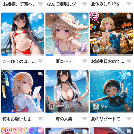
なんて素敵にジャパネスクなあの子
お姫様、宇宙へ。
夏休みにSUPをするあの子
成瀬 奈々
こーゆうのは、まだちょっと早いと思うけどなぁ・・・。
夏コーデ
お誕生日おめでとうございます。（R15Ver）
生方 莉菜子
夏花
何をお願いしよっかな
海の人妻
夏のリゾートてんこ盛り！なあの子