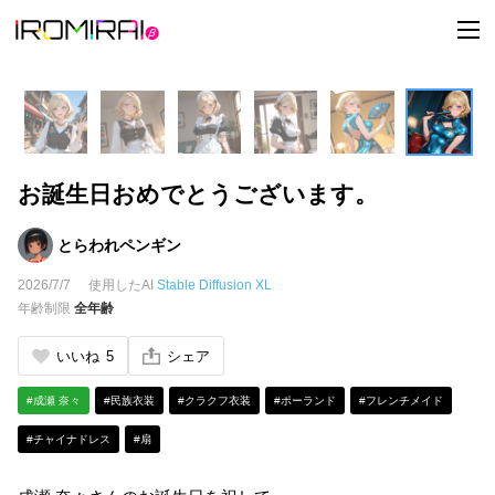
t
o
g
g
l
e
n
a
v
i
お誕生日おめでとうございます。
g
a
t
i
とらわれペンギン
o
n
2026/7/7
使用したAI
Stable Diffusion XL
年齢制限
全年齢
いいね
5
シェア
#成瀬 奈々
#民族衣装
#クラクフ衣装
#ポーランド
#フレンチメイド
#チャイナドレス
#扇