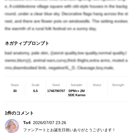
e, A cobblestone village square with old-style houses in the backg
round, under a clear blue sky. Decorative flags hang across the st
reet, and there are flower pots on windowsills. The setting evokes
the warmth of a rural folk festival on a sunny day,
ネガティブプロンプト
bad anatomy, pale skin, ((worst quality,low quality,normal quality,l
owres,blurry)), animal ears,curvy,thick thighs,extra arms, muted a
rms,disembodied limb, negativeXL_D, Cleavage,boy,male,
Steps
Scale
Seed
Sampler
Noise
Strength
30
6.5
1746790707
DPM++ 2M
SDE Karras
1件のコメント
To4
2026/07/07 23:26
ファンアートとお誕生日祝いありがとうございます！