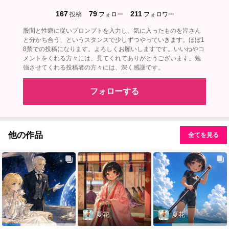
167
79
211
投稿
フォロー
フォロワー
股間と性癖に従いプロンプトを入力し、気に入ったものを皆さん
と分かち合う、というスタンスで少しずつやっていきます。ほぼ1
8禁での投稿になります。よろしくお願いしますです。いいねやコ
メントをくれる方々には、見てくれてありがとうございます。勉
強させてくれる投稿者の方々には、深く感謝です。
フォローする
他の作品
全てを見る
夏花
夏花