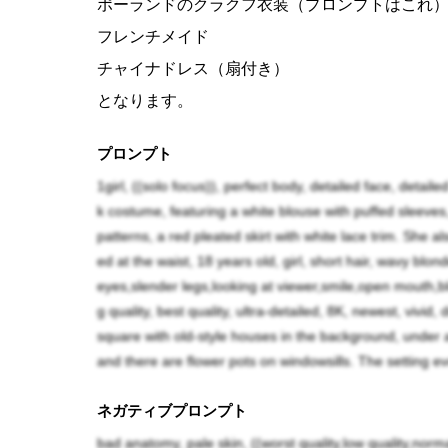
ポーランドのクラクフ衣装（プロンプトはこれ
フレンチメイド
チャイナドレス（扇付き）
となります。
プロンプト
1girl, ((solo focus)), perfect body, detailed face, detail
k costume, featuring a white blouse with puffed sleeves, 
patterns, a red pleated skirt with white lace trim. She
ed at the waist, 18 years old, girl, short hair, wavy blo
eyes,slender legs,looking at viewer,smile,open mouth
g quality, best quality, ultra-detailed, 8K, newest, vivid,
square with old-style houses in the background, under a
and there are flower pots on windowsills. The setting ev
ネガティブプロンプト
bad anatomy, pale skin, ((worst quality,low quality,norma