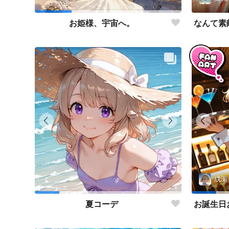
お姫様、宇宙へ。
成瀬
夏コーデ