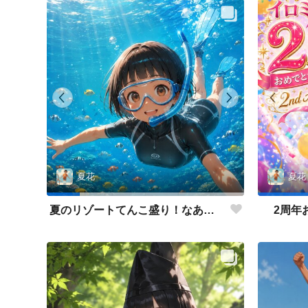
夏花
夏花
夏のリゾートてんこ盛り！なあの子
2周年