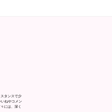
うスタンスで少
いいねやコメン
方々には、深く