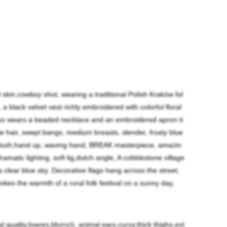
）
ed skin,cowboy shot, wearing a traditional Polish Kraków fol
a black velvet vest richly embroidered with colorful floral
 also wears a beaded necklace and an embroidered apron ti
nde hair, swept bangs, medium breasts, slender, frosty blue
,blush,hand up, waving hand, BREAK masterpiece, amazin
 dramatic lighting, soft lig,dutch angle, A cobblestone village
 clear blue sky. Decorative flags hang across the street,
okes the warmth of a rural folk festival on a sunny day,
l quality,lowres,blurry)), animal ears,curvy,thick thighs,ext