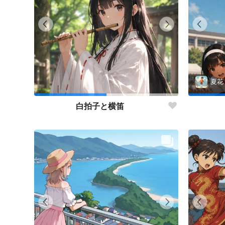
夏花
白拍子と横笛