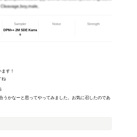
 Cleavage,boy,male,
Sampler
Noise
Strength
DPM++ 2M SDE Karra
s
います！
すね
6
合うかなーと思ってやってみました。お気に召したのであ