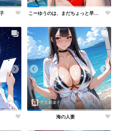
子
こーゆうのは、まだちょっと早いと思うけどなぁ・・・。
生方 莉菜子
海の人妻