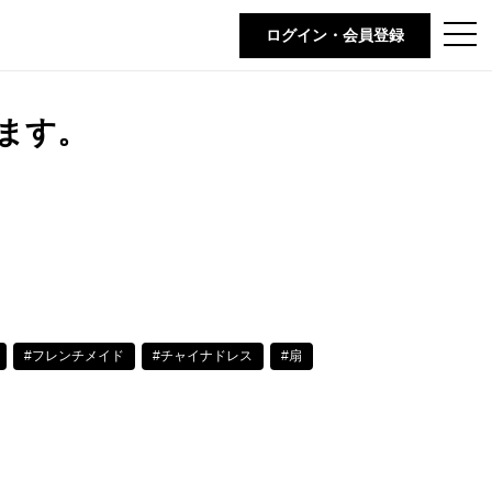
t
ログイン・会員登録
o
g
g
l
e
ます。
n
a
v
i
g
a
t
i
o
n
#フレンチメイド
#チャイナドレス
#扇