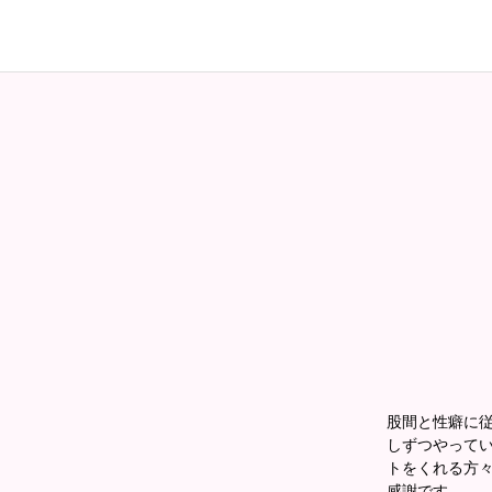
股間と性癖に
しずつやって
トをくれる方
感謝です。