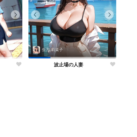
生方 莉菜子
波止場の人妻