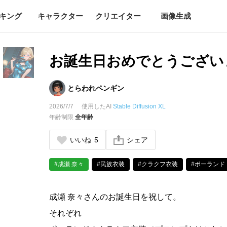
キング
キャラクター
クリエイター
画像生成
お誕生日おめでとうござい
とらわれペンギン
2026/7/7
使用したAI
Stable Diffusion XL
年齢制限
全年齢
いいね
5
シェア
#成瀬 奈々
#民族衣装
#クラクフ衣装
#ポーランド
成瀬 奈々さんのお誕生日を祝して。
それぞれ