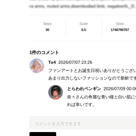
ra arms, muted arms,disembodied limb, negativeXL_D,
Steps
Scale
Seed
30
6.5
1746790707
1件のコメント
To4
2026/07/07 23:26
ファンアートとお誕生日祝いありがとうござ
あまり出力しないファッションなので新鮮で
とらわれペンギン
2026/07/09 00:0
奈々さんの奇麗な青い瞳と白い肌に
れば幸いです。