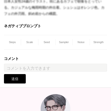
日本人女性24歳のイラスト。街にあるカフェで朝食をとってい
る。カジュアルな梅雨時期の外出着。シュシュはオレンジ色。カ
フェの外刃雨。斜め前からの構図。
ネガティブプロンプト
Steps
Scale
Seed
Sampler
Noise
Strength
コメント
送信