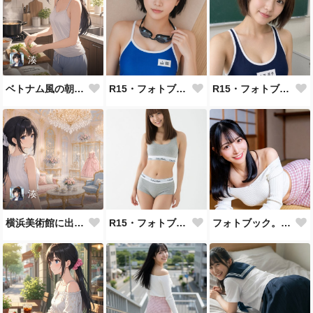
湊
ベトナム風の朝食づくり
R15・フォトブック。校舎内のシーン
R15・フォトブック。校舎内のシーン
湊
横浜美術館に出かける
R15・フォトブック。コットン
フォトブック。古民家。