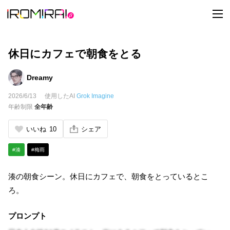
t
o
g
g
l
e
休日にカフェで朝食をとる
n
a
v
Dreamy
i
g
2026/6/13
使用したAI
Grok Imagine
a
t
年齢制限
全年齢
i
o
n
いいね
10
シェア
#湊
#梅雨
湊の朝食シーン。休日にカフェで、朝食をとっているとこ
ろ。
プロンプト