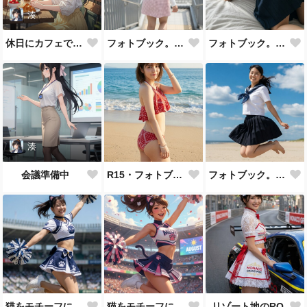
湊
休日にカフェで朝食をとる
フォトブック。街中で
フォトブック。屋内
湊
会議準備中
R15・フォトブック。ビーチ
フォトブック。砂浜で制服
猫をモチーフにしたユニを着て応援
猫をモチーフにしたユニを着て応援
リゾート地のRQ