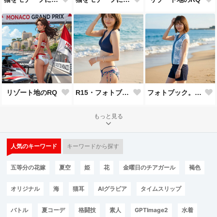
リゾート地のRQ
R15・フォトブック。ビーチ
フォトブック。ビーチ
もっと見る
人気のキーワード
キーワードから探す
五等分の花嫁
夏空
姫
花
金曜日のチアガール
褐色
オリジナル
海
猫耳
AIグラビア
タイムスリップ
バトル
夏コーデ
格闘技
素人
GPTImage2
水着