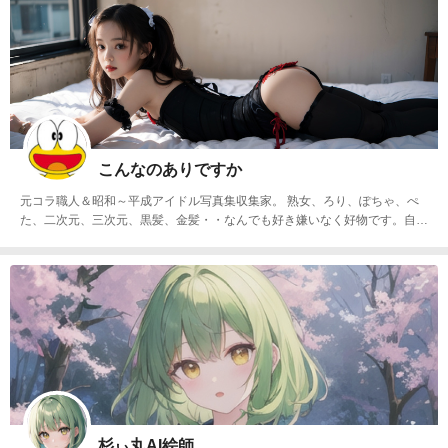
こんなのありですか
元コラ職人＆昭和～平成アイドル写真集収集家。 熟女、ろり、ぽちゃ、ぺ
た、二次元、三次元、黒髪、金髪・・なんでも好き嫌いなく好物です。自作
Loraでの昔の写真集・画集風の画像目指して作成しています。
杉ぃ丸AI絵師