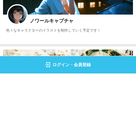
ノワールキャプチャ
色々なキャラクターのイラストを制作していく予定です！
ログイン・会員登録
ルイズのしっぽ
🚀日本宇宙旅行協会認定 コンテスト 支援アカウント🚀 AIで紡ぐ変容の迷宮
をテーマに 独自の世界感を作っていきます。 幻想的に変容するAIアートに
挑戦していきます。 物語の続きはインスタ動画でも公開しています。 http
s://www.instagram.com/ruizunoaiart