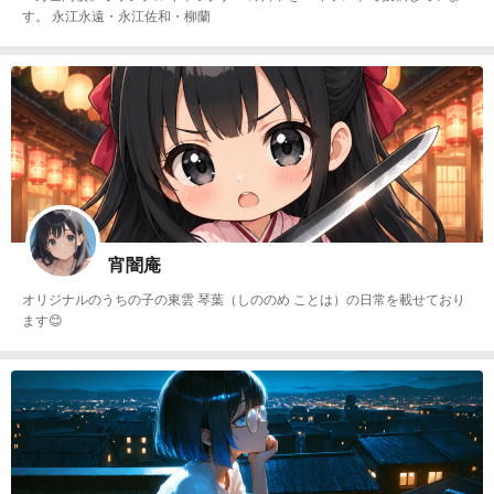
す。 永江永遠・永江佐和・柳蘭
宵闇庵
オリジナルのうちの子の東雲 琴葉（しののめ ことは）の日常を載せており
ます😊