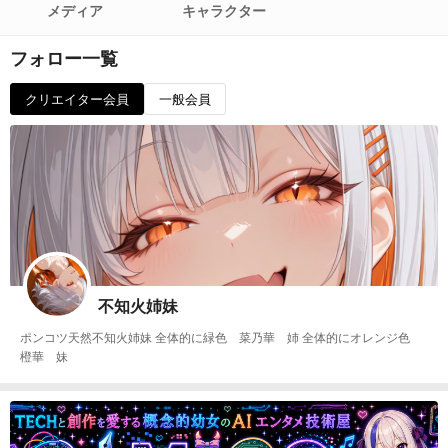
メディア
キャラクター
フォロー一覧
クリエイター会員
一般会員
不知火姉妹
ポンコツ天然不知火姉妹 全体的に緑色 菜乃華 姉 全体的にオレンジ色
橙華 妹