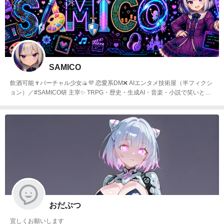
SAMICO
飲酒可能🍷バーチャル少女🍙💜 恋愛系DM❌ AIエンタメ技術屋（半フィクシ
ョン）／#SAMICO研 主宰✨ TRPG・歴史・生成AI・音楽・小説で笑いとTE
CHをお届け🎨
おだぶつ
宜しくお願いします