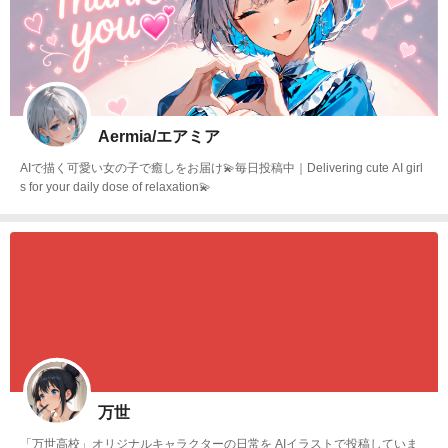
Aermia/エアミア
AIで描く可愛い女の子で癒しをお届け💫毎日投稿中｜Delivering cute AI girl
s for your daily dose of relaxation💫
万世
「万世高校」オリジナルキャラクターの日常を AIイラストで投稿していま