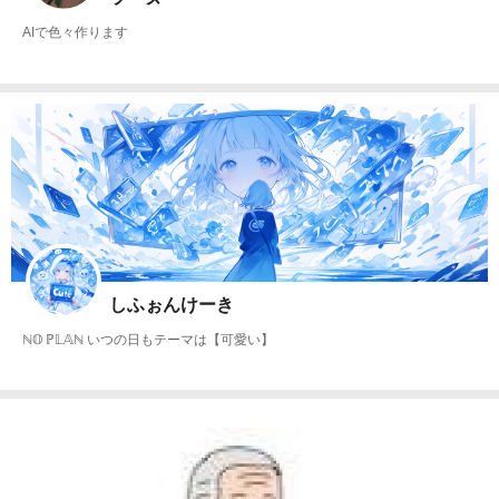
AIで色々作ります
しふぉんけーき
ℕ𝕆 ℙ𝕃𝔸ℕ いつの日もテーマは【可愛い】