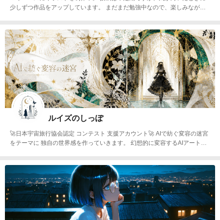
少しずつ作品をアップしています。 まだまだ勉強中なので、楽しみながら
上達していけたらと思っています。
ルイズのしっぽ
🚀日本宇宙旅行協会認定 コンテスト 支援アカウント🚀 AIで紡ぐ変容の迷宮
をテーマに 独自の世界感を作っていきます。 幻想的に変容するAIアートに
挑戦していきます。 物語の続きはインスタ動画でも公開しています。 http
s://www.instagram.com/ruizunoaiart