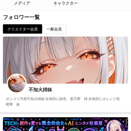
メディア
キャラクター
フォロワー一覧
クリエイター会員
一般会員
不知火姉妹
ポンコツ天然不知火姉妹 全体的に緑色 菜乃華 姉 全体的にオレンジ色
橙華 妹