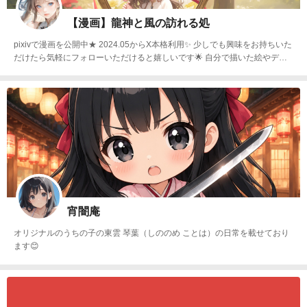
【漫画】龍神と風の訪れる処
pixivで漫画を公開中★ 2024.05からX本格利用✨ 少しでも興味をお持ちいた
だけたら気軽にフォローいただけると嬉しいです🌟 自分で描いた絵やデザ
インをもとにAI補助でキャラクターを作成して世界観を拡大していく事に挑
戦中！
宵闇庵
オリジナルのうちの子の東雲 琴葉（しののめ ことは）の日常を載せており
ます😊