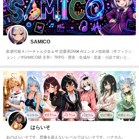
SAMICO
飲酒可能🍷バーチャル少女🍙💜 恋愛系DM❌ AIエンタメ技術屋（半フィクシ
ョン）／#SAMICO研 主宰✨ TRPG・歴史・生成AI・音楽・小説で笑いとTE
CHをお届け🎨
はらいそ
あのはらいそです。想像を超えないレベルではらいそです。ハナホ人。