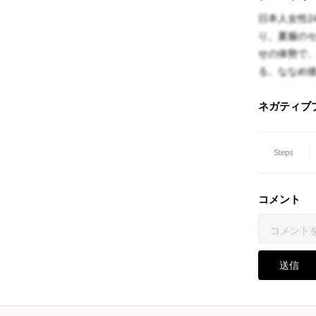
日本人女性2
り。夏服の
せの体勢で
る。ななめ
ネガティブ
Steps
コメント
送信