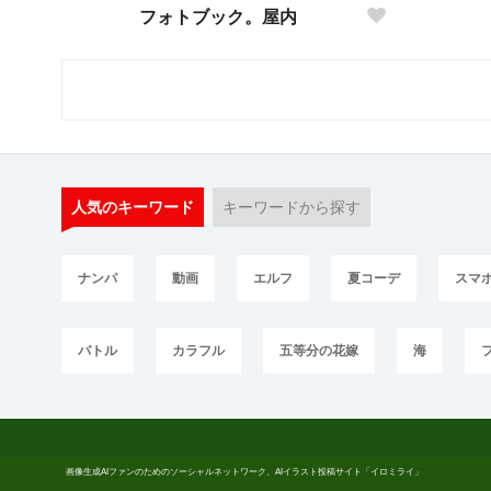
フォトブック。屋内
人気のキーワード
キーワードから探す
ナンパ
動画
エルフ
夏コーデ
スマ
バトル
カラフル
五等分の花嫁
海
画像生成AIファンのためのソーシャルネットワーク、AIイラスト投稿サイト「イロミライ」