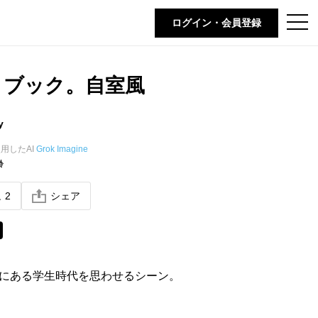
t
ログイン・会員登録
o
g
g
l
e
トブック。自室風
n
a
v
i
y
g
a
t
用したAI
Grok Imagine
i
齢
o
n
ね
2
シェア
にある学生時代を思わせるシーン。