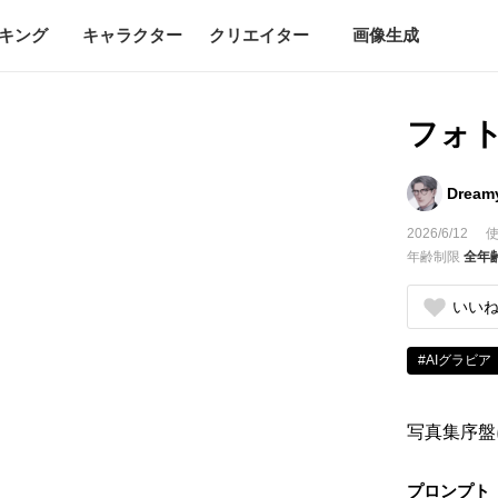
キング
キャラクター
クリエイター
画像生成
フォ
Dream
2026/6/12
使
年齢制限
全年
いい
#AIグラビア
写真集序盤
プロンプト