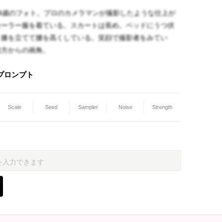
4歳のフォト。プロのカメラマンが撮影したような仕上が
セーラー服を着ている。スカートは長め。ベッドにうつ伏
、膝を立てて腰を高くしている。笑顔で撮影者をみてい
後方からの画角。
プロンプト
Scale
Seed
Sampler
Noise
Strength