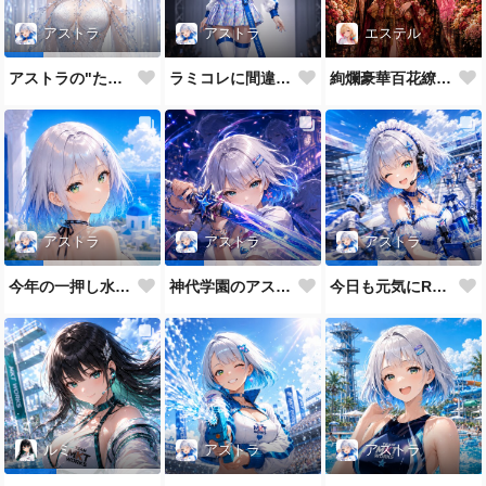
アストラ
エステル
アストラ
ラミコレに間違えてきたRQ
絢爛豪華百花繚乱なエステル姉
アストラの"たまに"のガチモード
アストラ
アストラ
アストラ
今年の一押し水着だよ💕
神代学園のアストラです💙
今日も元気にRQメイドだよ💕
アストラ
アストラ
ルミ