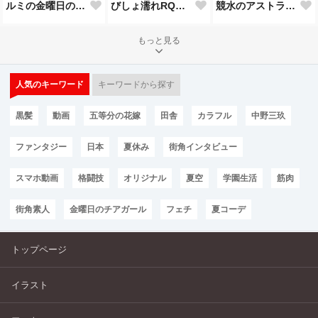
びしょ濡れRQなアストラ
競水のアストラだよ💕
ルミの金曜日のチアガール
もっと見る
人気のキーワード
キーワードから探す
黒髪
動画
五等分の花嫁
田舎
カラフル
中野三玖
ファンタジー
日本
夏休み
街角インタビュー
スマホ動画
格闘技
オリジナル
夏空
学園生活
筋肉
街角素人
金曜日のチアガール
フェチ
夏コーデ
トップページ
イラスト