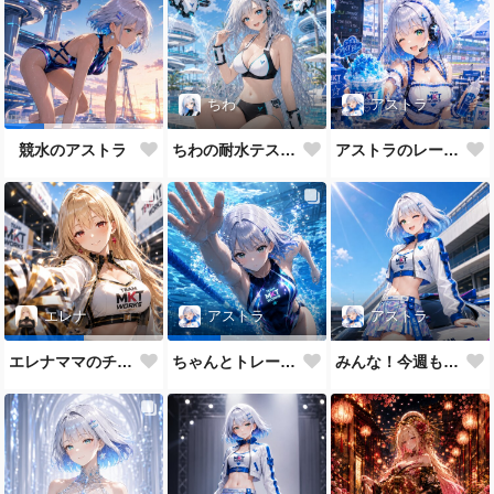
ちわ
アストラ
ちわの耐水テスト（ほぼ生身バージョン）
アストラのレーシングメイドだよ💕
競水のアストラ
アストラ
エレナ
アストラ
みんな！今週もAI木曜日のRQの時間だよ
エレナママのチアガール
ちゃんとトレーニングもします😉✨