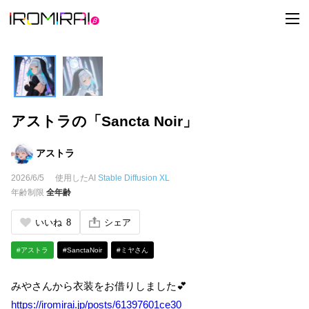
t
o
g
g
l
e
n
a
v
i
アストラの「Sancta Noir」
g
a
t
i
アストラ
o
n
2026/6/5
使用したAI
Stable Diffusion XL
年齢制限
全年齢
いいね
8
シェア
#アストラ
#SanctaNoir
#ミヤさん
みやさんから衣装をお借りしました💕
https://iromirai.jp/posts/61397601ce30