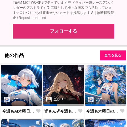
TEAM MKT WORKSで走っています🏁 ドライバー兼レースアンバ
サダーのアストラです❣ 広報として様々な衣装でも活動していま
す✨ Xやパトでも供養出来ないカットを投稿します💕｜無断転載禁
止 / Repost prohibited
フォローする
他の作品
全てを見る
アストラ
エレナ
アストラ
今週もAI木曜日のRQの時間だよ
皆さん💕今週もおつかれさまでした✨
今週も木曜日のRQだよ💕