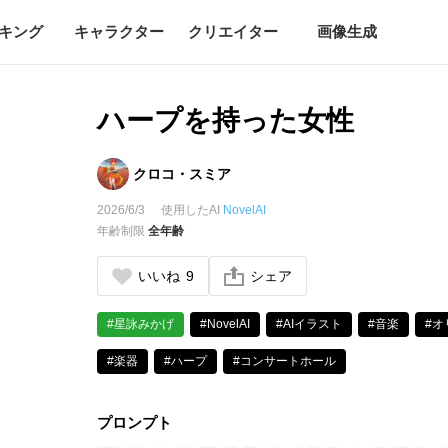
キング
キャラクター
クリエイター
画像生成
ハープを持った女性
クロコ・スミア
2026/6/3
使用したAI
NovelAI
年齢制限
全年齢
いいね
9
シェア
#星詠みかげ
#NovelAI
#AIイラスト
#音楽
#オ
#楽器
#ハープ
#コンサートホール
プロンプト