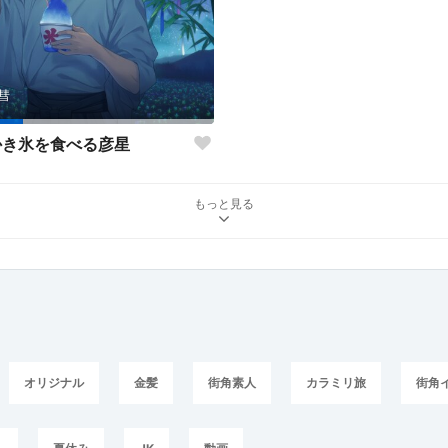
彗
かき氷を食べる彦星
もっと見る
オリジナル
金髪
街角素人
カラミリ旅
街角