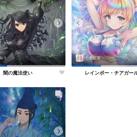
みう
七色虹華
闇の魔法使い
レインボー・チアガー