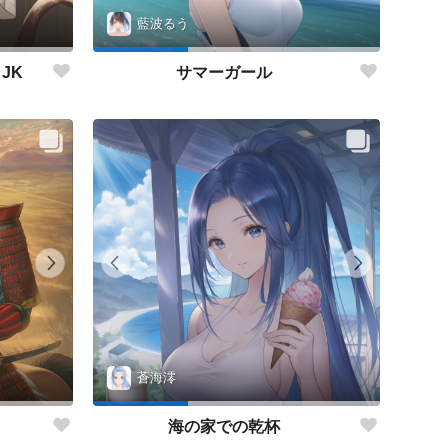
藍波るう
JK
サマーガール
蒼海澪
海の家での乾杯