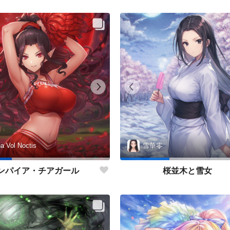
na Vol Noctis
雪華零
ンパイア・チアガール
桜並木と雪女