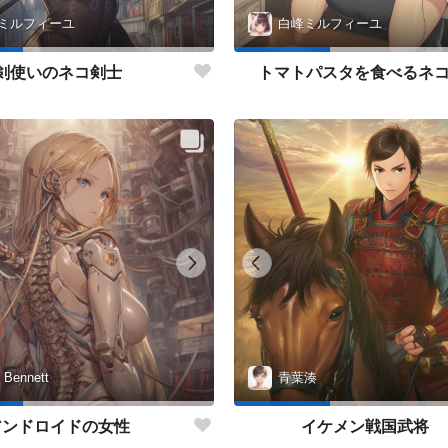
ミルフィーユ
白峰ミルフィーユ
剣使いのネコ剣士
トマトパスタを食べるネコ
y Bennett
青葉湊
アンドロイドの女性
イケメン戦国武将