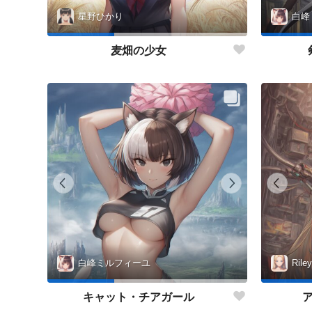
星野ひかり
白峰
麦畑の少女
白峰ミルフィーユ
Rile
キャット・チアガール