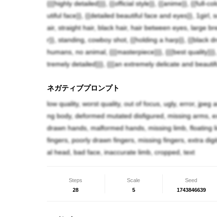
{{{highly detailed}}}, {{official style}}, {{anime}}, {{full-c
utiful face}}, {{detailed beautiful face and eyes}}, 1girl, 
air, straight hair, black hair, hair between eyes, large br
r}}, standing, cowboy shot, {{holding a harp}}, {{black d
humans, no animal, {{{masterpiece}}}, {{{best quality}}}, {{
tremely detailed}}}, {{{an extremely delicate and beautif
ネガティブプロンプト
low quality, worst quality, out of focus, ugly, error, jpeg
ng body, deformed mutated disfigured, missing arms, e
drawn hands, malformed hands, missing limb, floating li
fingers, poorly drawn fingers, missing fingers, extra digi
al head, bad face, inaccurate limb, cropped, text
Steps
Scale
Seed
28
5
1743846639