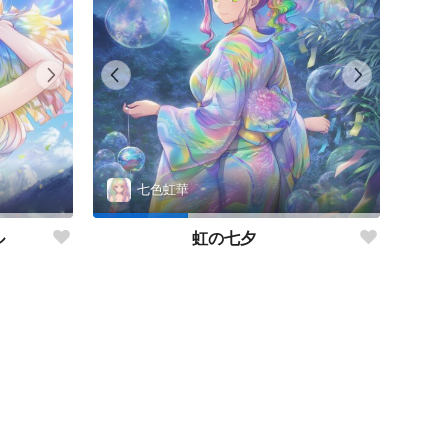
七色虹華
ル
虹の七夕