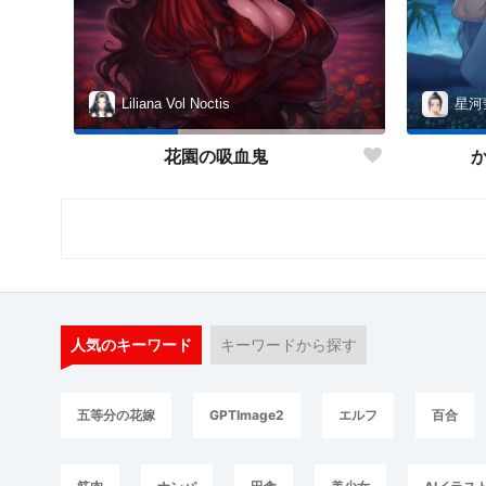
Liliana Vol Noctis
星河
花園の吸血鬼
人気のキーワード
キーワードから探す
五等分の花嫁
GPTImage2
エルフ
百合