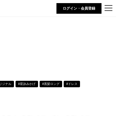
t
ログイン・会員登録
o
g
g
l
e
n
a
v
i
g
a
t
i
o
n
リジナル
#星詠みかげ
#黒髪ロング
#ドレス