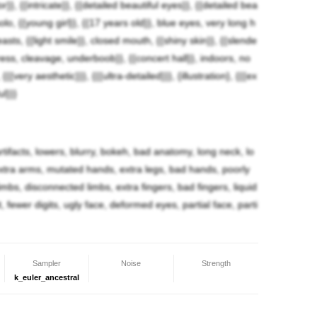
olor}}, {{intricate}}, {{detailed beautiful eyes}}, {{detailed bea
solo, {{young girl}}, {{17 years old}}, blue eyes, very long h
easts, {{light smile}}, closed mouth, {{shiny skin}}, {{slende
ress, cleavage, underboob}}, {{concert hall}}, indoors, no
{very aesthetic}}}, {{{ultra-detailed}}}, {illustration}, {{{ex
ul}}}
 artifacts, lowers, blurry, bokeh, bad anatomy, long neck, lo
xtra arms, mutated hands, extra legs, bad hands, poorly
mbs, disconnected limbs, extra fingers, bad fingers, liquid
t, fewer digits, ugly face, deformed eyes, partial face, parti
Sampler
Noise
Strength
k_euler_ancestral