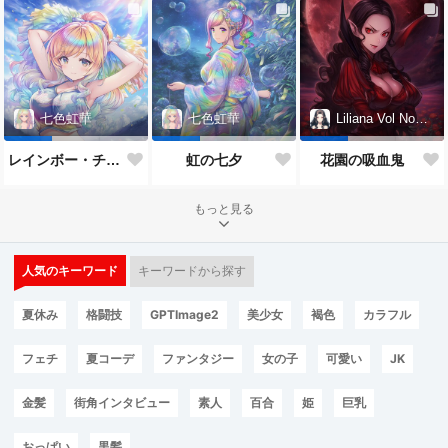
七色虹華
七色虹華
Liliana Vol Noctis
レインボー・チアガール
虹の七夕
花園の吸血鬼
もっと見る
人気のキーワード
キーワードから探す
夏休み
格闘技
GPTImage2
美少女
褐色
カラフル
フェチ
夏コーデ
ファンタジー
女の子
可愛い
JK
金髪
街角インタビュー
素人
百合
姫
巨乳
おっぱい
黒髪