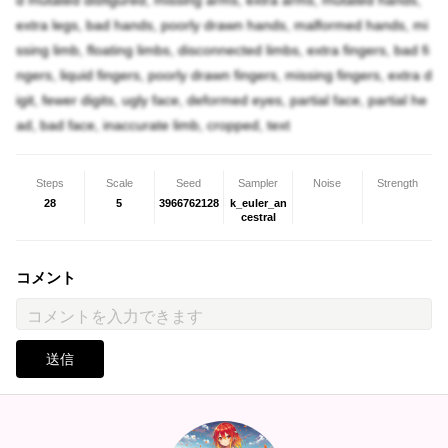
d mutated disfigured, missing arms, extra arms, mutated hands,
extra legs, bad hands, poorly drawn hands, malformed hands, mi
ssing limb, floating limbs, disconnected limbs, extra fingers, bad fi
ngers, liquid fingers, poorly drawn fingers, missing fingers, extra d
igit, fewer digits, ugly face, deformed eyes, partial face, partial he
ad, bad face, inaccurate limb, cropped, text
Steps
Scale
Seed
Sampler
Noise
Strength
28
5
3966762128
k_euler_an
cestral
コメント
送信