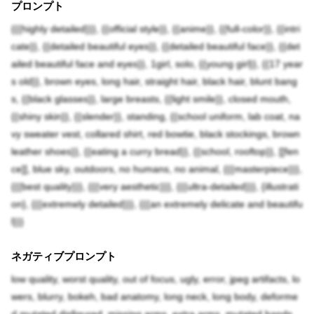
プロンプト
{{{highly detailed}}}, {{official style}}, {{anime}}, {{full-color}}, {{intri
cate}}, {{detailed beautiful eyes}}, {{detailed beautiful face}}, {{det
ailed beautiful face and eyes}}, 1girl, solo, {{young girl}}, {{17 year
s old}}, brown eyes, long hair, straight hair, black hair, blunt bang
s, {{black glasses}}, large breasts, {{light smile}}, closed mouth,
{{shiny skin}}, {{slender}}, standing, {{school uniform, lab coat, na
vy sweater vest, collared shirt, red bowtie, black stockings, brown
leather shoes}}, {{eating a curry bread}}, {{school, rooftop}}, [[fen
ce]], blue sky, outdoors, no humans, no animal, {{{masterpiece}}},
{{{best quality}}}, {{{very aesthetic}}}, {{{ultra-detailed}}}, {illustrati
on}, {{{extremely detailed}}}, {{{an extremely delicate and beautifu
l}}}
ネガティブプロンプト
low quality, worst quality, out of focus, ugly, error, jpeg artifacts, lo
wers, blurry, bokeh, bad anatomy, long neck, long body, deforme