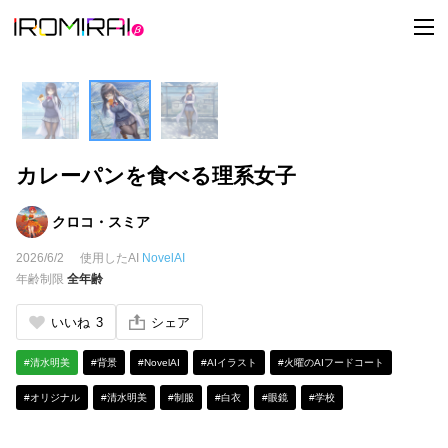
t
o
g
g
l
e
n
a
v
i
カレーパンを食べる理系女子
g
a
t
i
クロコ・スミア
o
n
2026/6/2
使用したAI
NovelAI
年齢制限
全年齢
いいね
3
シェア
#清水明美
#背景
#NovelAI
#AIイラスト
#火曜のAIフードコート
#オリジナル
#清水明美
#制服
#白衣
#眼鏡
#学校