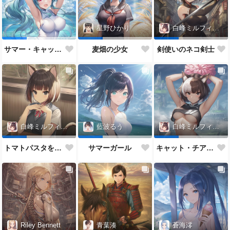
星野ひかり
白峰ミルフィーユ
サマー・キャット・チアガール
麦畑の少女
剣使いのネコ剣士
白峰ミルフィーユ
藍波るう
白峰ミルフィーユ
トマトパスタを食べるネコJK
サマーガール
キャット・チアガール
Riley Bennett
青葉湊
蒼海澪