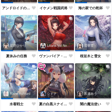
アンドロイドの女性
イケメン戦国武将
海の家での乾杯
星野ひかり
Liliana Vol Noctis
雪華零
夏休みの任務
ヴァンパイア・チアガール
桜並木と雪女
Raine Ashford
シドナ
黒瀬みう
水着戦士
夏の白黒スナイパー
闇の魔法使い